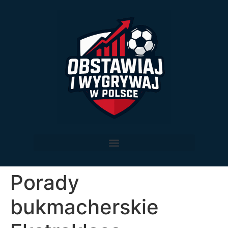
Porady
bukmacherskie