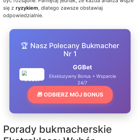
być rozsądne. Pamiętaj jednak, że każda analiza wiąże
się z
ryzykiem
, dlatego zawsze obstawiaj
odpowiedzialnie.
🏆 Nasz Polecany Bukmacher
Nr 1
GGBet
Ekskluzywny Bonus + Wsparcie
24/7
🎁 ODBIERZ MÓJ BONUS
Porady bukmacherskie