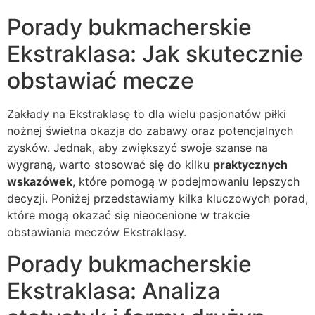
Porady bukmacherskie
Ekstraklasa: Jak skutecznie
obstawiać mecze
Zakłady na Ekstraklasę to dla wielu pasjonatów piłki
nożnej świetna okazja do zabawy oraz potencjalnych
zysków. Jednak, aby zwiększyć swoje szanse na
wygraną, warto stosować się do kilku
praktycznych
wskazówek
, które pomogą w podejmowaniu lepszych
decyzji. Poniżej przedstawiamy kilka kluczowych porad,
które mogą okazać się nieocenione w trakcie
obstawiania meczów Ekstraklasy.
Porady bukmacherskie
Ekstraklasa: Analiza