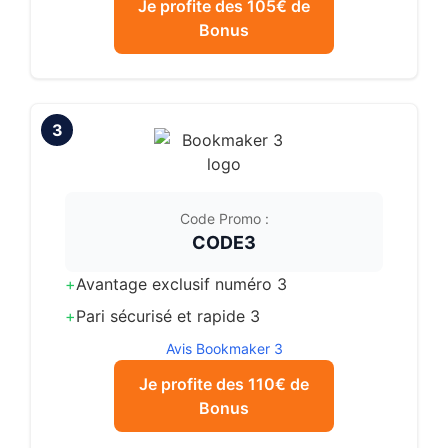
Je profite des 105€ de
Bonus
3
Code Promo :
CODE3
+
Avantage exclusif numéro 3
+
Pari sécurisé et rapide 3
Avis Bookmaker 3
Je profite des 110€ de
Bonus