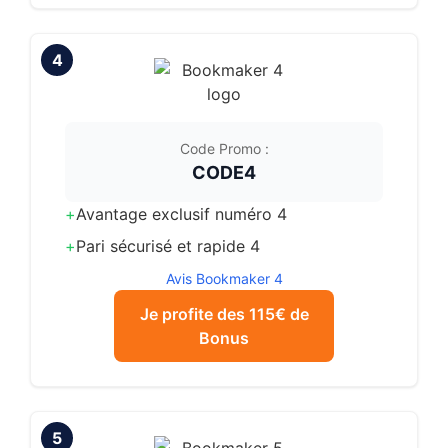
4
Code Promo :
CODE4
+
Avantage exclusif numéro 4
+
Pari sécurisé et rapide 4
Avis Bookmaker 4
Je profite des 115€ de
Bonus
5