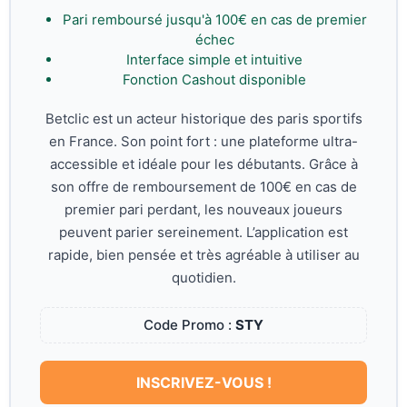
Pari remboursé jusqu'à 100€ en cas de premier
échec
Interface simple et intuitive
Fonction Cashout disponible
Betclic est un acteur historique des paris sportifs
en France. Son point fort : une plateforme ultra-
accessible et idéale pour les débutants. Grâce à
son offre de remboursement de 100€ en cas de
premier pari perdant, les nouveaux joueurs
peuvent parier sereinement. L’application est
rapide, bien pensée et très agréable à utiliser au
quotidien.
Code Promo :
STY
INSCRIVEZ-VOUS !