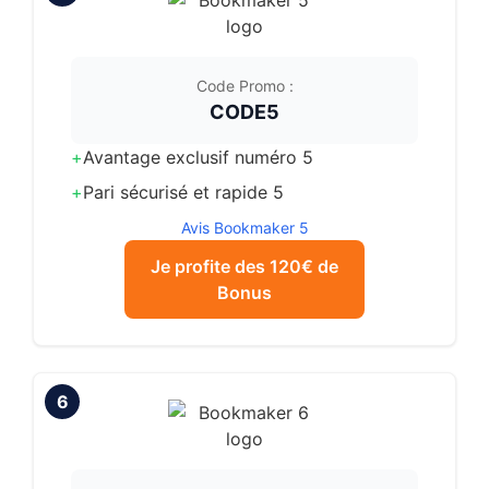
Code Promo :
CODE5
+
Avantage exclusif numéro 5
+
Pari sécurisé et rapide 5
Avis Bookmaker 5
Je profite des 120€ de
Bonus
6