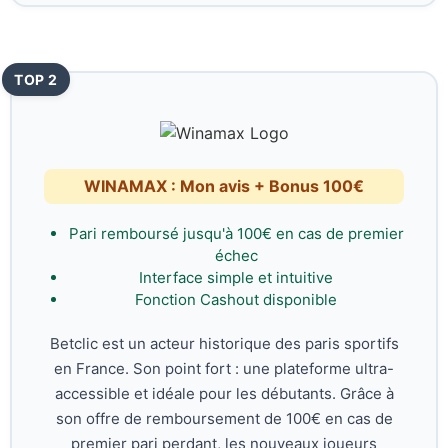
TOP 2
WINAMAX : Mon avis + Bonus 100€
Pari remboursé jusqu'à 100€ en cas de premier
échec
Interface simple et intuitive
Fonction Cashout disponible
Betclic est un acteur historique des paris sportifs
en France. Son point fort : une plateforme ultra-
accessible et idéale pour les débutants. Grâce à
son offre de remboursement de 100€ en cas de
premier pari perdant, les nouveaux joueurs