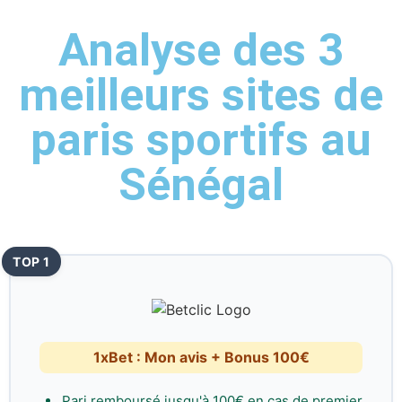
Analyse des 3
meilleurs sites de
paris sportifs au
Sénégal
TOP 1
1xBet : Mon avis + Bonus 100€
Pari remboursé jusqu'à 100€ en cas de premier