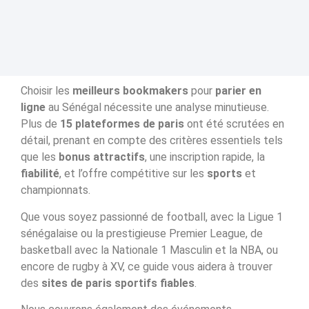
Choisir les
meilleurs bookmakers
pour
parier en
ligne
au Sénégal nécessite une analyse minutieuse.
Plus de
15 plateformes de paris
ont été scrutées en
détail, prenant en compte des critères essentiels tels
que les
bonus attractifs
, une inscription rapide, la
fiabilité
, et l’offre compétitive sur les
sports
et
championnats.
Que vous soyez passionné de football, avec la Ligue 1
sénégalaise ou la prestigieuse Premier League, de
basketball avec la Nationale 1 Masculin et la NBA, ou
encore de rugby à XV, ce guide vous aidera à trouver
des
sites de paris sportifs fiables
.