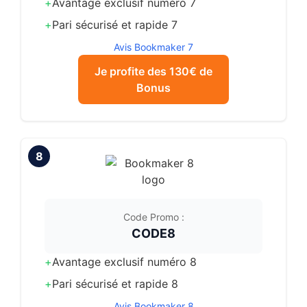
+
Avantage exclusif numéro 7
+
Pari sécurisé et rapide 7
Avis Bookmaker 7
Je profite des 130€ de
Bonus
8
Code Promo :
CODE8
+
Avantage exclusif numéro 8
+
Pari sécurisé et rapide 8
Avis Bookmaker 8