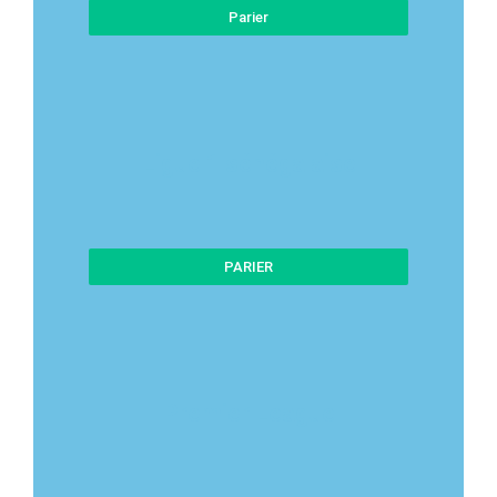
Parier
Ligue 1 sénégalaise
PARIER
Premier League