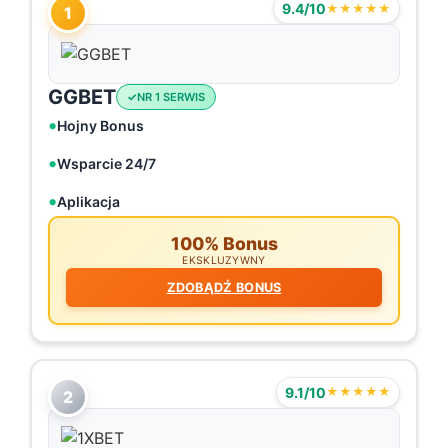
9.4/10
★★★★★
1
GGBET
NR 1 SERWIS
Hojny Bonus
Wsparcie 24/7
Aplikacja
100% Bonus
EKSKLUZYWNY
ZDOBĄDŹ BONUS
9.1/10
★★★★★
2