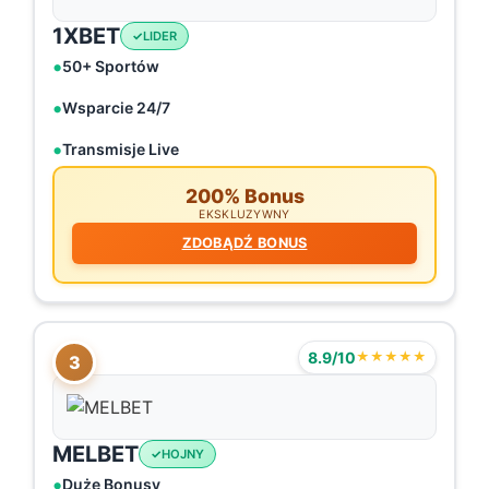
1XBET
LIDER
50+ Sportów
Wsparcie 24/7
Transmisje Live
200% Bonus
EKSKLUZYWNY
ZDOBĄDŹ BONUS
8.9/10
★★★★★
3
MELBET
HOJNY
Duże Bonusy