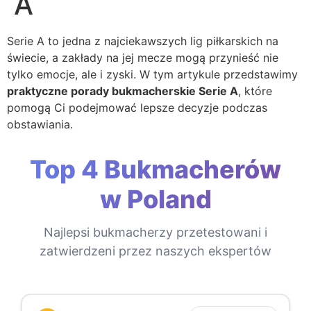
A
Serie A to jedna z najciekawszych lig piłkarskich na
świecie, a zakłady na jej mecze mogą przynieść nie
tylko emocje, ale i zyski. W tym artykule przedstawimy
praktyczne porady bukmacherskie Serie A
, które
pomogą Ci podejmować lepsze decyzje podczas
obstawiania.
Top 4 Bukmacherów
w Poland
Najlepsi bukmacherzy przetestowani i
zatwierdzeni przez naszych ekspertów