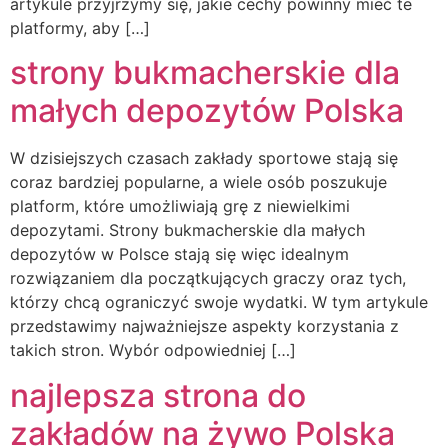
artykule przyjrzymy się, jakie cechy powinny mieć te
platformy, aby […]
strony bukmacherskie dla
małych depozytów Polska
W dzisiejszych czasach zakłady sportowe stają się
coraz bardziej popularne, a wiele osób poszukuje
platform, które umożliwiają grę z niewielkimi
depozytami. Strony bukmacherskie dla małych
depozytów w Polsce stają się więc idealnym
rozwiązaniem dla początkujących graczy oraz tych,
którzy chcą ograniczyć swoje wydatki. W tym artykule
przedstawimy najważniejsze aspekty korzystania z
takich stron. Wybór odpowiedniej […]
najlepsza strona do
zakładów na żywo Polska