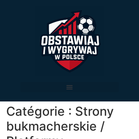
Catégorie :
Strony
bukmacherskie /