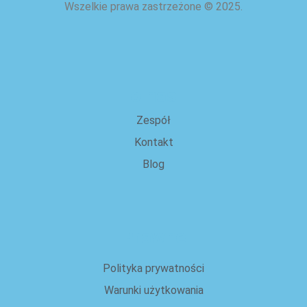
Wszelkie prawa zastrzeżone
©
2025.
o nas
Zespół
Kontakt
Blog
Prawne
Polityka prywatności
Warunki użytkowania