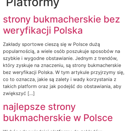
Platformy
strony bukmacherskie bez
weryfikacji Polska
Zakłady sportowe cieszą się w Polsce dużą
popularnością, a wiele osób poszukuje sposobów na
szybkie i wygodne obstawianie. Jednym z trendów,
który zyskuje na znaczeniu, są strony bukmacherskie
bez weryfikacji Polska. W tym artykule przyjrzymy się,
co to oznacza, jakie są zalety i wady korzystania z
takich platform oraz jak podejść do obstawiania, aby
zwiększyć […]
najlepsze strony
bukmacherskie w Polsce