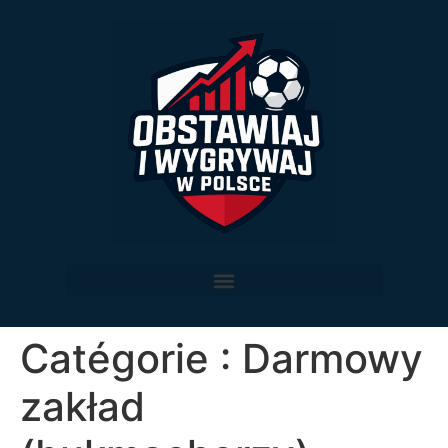
Catégorie :
Darmowy
zakład