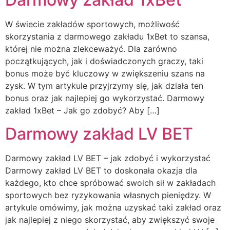
W świecie zakładów sportowych, możliwość
skorzystania z darmowego zakładu 1xBet to szansa,
której nie można zlekceważyć. Dla zarówno
początkujących, jak i doświadczonych graczy, taki
bonus może być kluczowy w zwiększeniu szans na
zysk. W tym artykule przyjrzymy się, jak działa ten
bonus oraz jak najlepiej go wykorzystać. Darmowy
zakład 1xBet – Jak go zdobyć? Aby […]
Darmowy zakład LV BET
Darmowy zakład LV BET – jak zdobyć i wykorzystać
Darmowy zakład LV BET to doskonała okazja dla
każdego, kto chce spróbować swoich sił w zakładach
sportowych bez ryzykowania własnych pieniędzy. W
artykule omówimy, jak można uzyskać taki zakład oraz
jak najlepiej z niego skorzystać, aby zwiększyć swoje