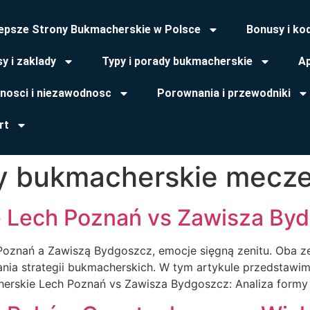
lepsze Strony Bukmacherskie w Polsce
Bonusy i ko
y i zaklady
Typy i porady bukmacherskie
Ap
tnosci i niezawodnosc
Porownania i przewodniki
rt
y bukmacherskie mecz
 Lech Poznań vs Zawisza By
ań a Zawiszą Bydgoszcz, emocje sięgną zenitu. Oba zesp
wania strategii bukmacherskich. W tym artykule przedstaw
rskie Lech Poznań vs Zawisza Bydgoszcz: Analiza formy 