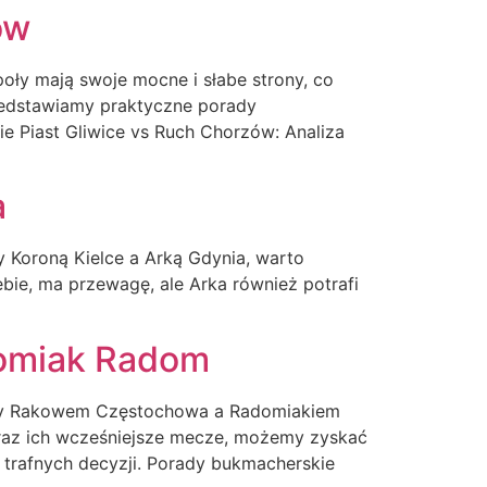
ów
ły mają swoje mocne i słabe strony, co
zedstawiamy praktyczne porady
e Piast Gliwice vs Ruch Chorzów: Analiza
a
Koroną Kielce a Arką Gdynia, warto
siebie, ma przewagę, ale Arka również potrafi
omiak Radom
zy Rakowem Częstochowa a Radomiakiem
oraz ich wcześniejsze mecze, możemy zyskać
 trafnych decyzji. Porady bukmacherskie