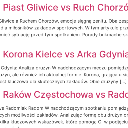
Piast Gliwice vs Ruch Chorz
wice a Ruchem Chorzów, emocje sięgną zenitu. Oba zespo
m dla miłośników zakładów sportowych. W tym artykule pr
umieć sytuację przed tym spotkaniem. Porady bukmacherski
Korona Kielce vs Arka Gdyni
a Gdynia: Analiza drużyn W nadchodzącym meczu pomiędzy 
rużyn, ale również ich aktualnej formie. Korona, grająca u 
 jest kluczowa dla skutecznych zakładów. Obie drużyny […]
e Raków Częstochowa vs Rad
 vs Radomiak Radom W nadchodzącym spotkaniu pomięd
ących możliwości zakładów. Analizując formę obu drużyn 
 kilka kluczowych wskazówek, które pomogą Ci w podjęciu