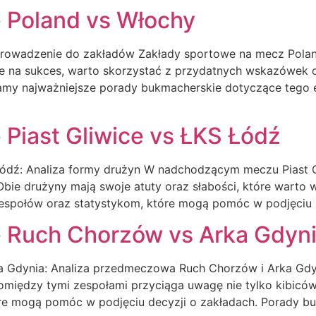
 Poland vs Włochy
rowadzenie do zakładów Zakłady sportowe na mecz Polan
se na sukces, warto skorzystać z przydatnych wskazówek
iamy najważniejsze porady bukmacherskie dotyczące tego 
Piast Gliwice vs ŁKS Łódź
Łódź: Analiza formy drużyn W nadchodzącym meczu Piast G
Obie drużyny mają swoje atuty oraz słabości, które wart
 zespołów oraz statystykom, które mogą pomóc w podjęciu 
 Ruch Chorzów vs Arka Gdyn
Gdynia: Analiza przedmeczowa Ruch Chorzów i Arka Gdynia
 pomiędzy tymi zespołami przyciąga uwagę nie tylko kibic
óre mogą pomóc w podjęciu decyzji o zakładach. Porady b