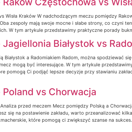
 Raków Częstochowa vs Wisł
vs Wisła Kraków W nadchodzącym meczu pomiędzy Rakow
 Oba zespoły mają swoje mocne i słabe strony, co czyni ten
kich. W tym artykule przedstawimy praktyczne porady buk
Jagiellonia Białystok vs Ra
Białystok a Radomiakiem Radom, można spodziewać się za
n mecz mogą być interesujące. W tym artykule przedstawi
óre pomogą Ci podjąć lepsze decyzje przy stawianiu zakła
 Poland vs Chorwacja
 Analiza przed meczem Mecz pomiędzy Polską a Chorwacją
sz się na postawienie zakładu, warto przeanalizować kil
macherskie, które pomogą ci zwiększyć szanse na sukces