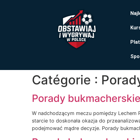
Naj
Kurs
Pla
Spo
Catégorie :
Porad
Porady bukmacherskie
W nadchodzącym meczu pomiędzy Lechem Pozn
starcie to doskonała okazja do przeanalizo
podejmować mądre decyzje. Porady bukmache