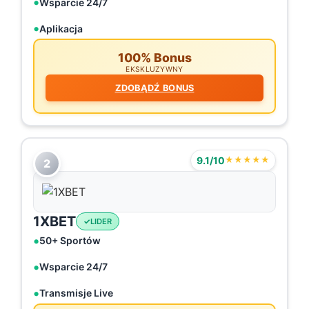
Wsparcie 24/7
Aplikacja
100% Bonus
EKSKLUZYWNY
ZDOBĄDŹ BONUS
9.1/10
★★★★★
2
1XBET
LIDER
50+ Sportów
Wsparcie 24/7
Transmisje Live