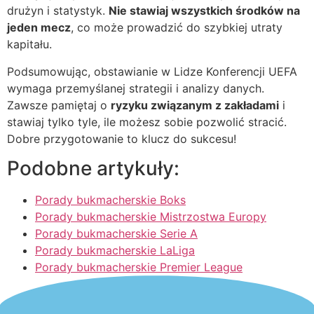
drużyn i statystyk.
Nie stawiaj wszystkich środków na
jeden mecz
, co może prowadzić do szybkiej utraty
kapitału.
Podsumowując, obstawianie w Lidze Konferencji UEFA
wymaga przemyślanej strategii i analizy danych.
Zawsze pamiętaj o
ryzyku związanym z zakładami
i
stawiaj tylko tyle, ile możesz sobie pozwolić stracić.
Dobre przygotowanie to klucz do sukcesu!
Podobne artykuły:
Porady bukmacherskie Boks
Porady bukmacherskie Mistrzostwa Europy
Porady bukmacherskie Serie A
Porady bukmacherskie LaLiga
Porady bukmacherskie Premier League