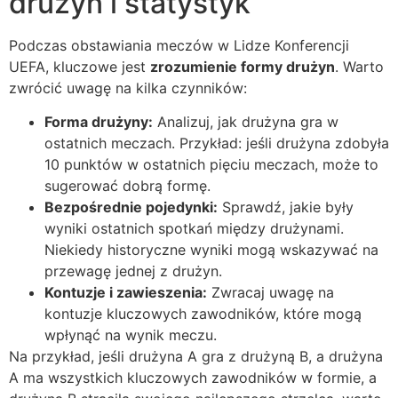
drużyn i statystyk
Podczas obstawiania meczów w Lidze Konferencji
UEFA, kluczowe jest
zrozumienie formy drużyn
. Warto
zwrócić uwagę na kilka czynników:
Forma drużyny:
Analizuj, jak drużyna gra w
ostatnich meczach. Przykład: jeśli drużyna zdobyła
10 punktów w ostatnich pięciu meczach, może to
sugerować dobrą formę.
Bezpośrednie pojedynki:
Sprawdź, jakie były
wyniki ostatnich spotkań między drużynami.
Niekiedy historyczne wyniki mogą wskazywać na
przewagę jednej z drużyn.
Kontuzje i zawieszenia:
Zwracaj uwagę na
kontuzje kluczowych zawodników, które mogą
wpłynąć na wynik meczu.
Na przykład, jeśli drużyna A gra z drużyną B, a drużyna
A ma wszystkich kluczowych zawodników w formie, a