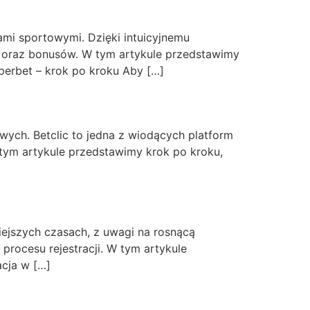
ami sportowymi. Dzięki intuicyjnemu
rt oraz bonusów. W tym artykule przedstawimy
perbet – krok po kroku Aby […]
wych. Betclic to jedna z wiodących platform
 tym artykule przedstawimy krok po kroku,
iejszych czasach, z uwagi na rosnącą
 procesu rejestracji. W tym artykule
acja w […]