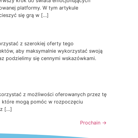
ierwszy krok do świata emocjonujących
owanej platformy. W tym artykule
cieszyć się grą w […]
rzystać z szerokiej oferty tego
pektów, aby maksymalnie wykorzystać swoją
raz podzielimy się cennymi wskazówkami.
 korzystać z możliwości oferowanych przez tę
ii, które mogą pomóc w rozpoczęciu
z […]
Prochain
→