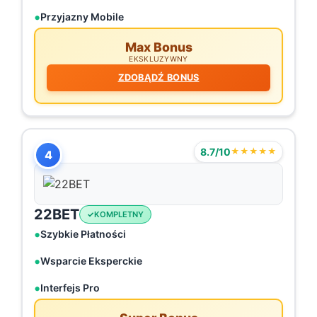
Przyjazny Mobile
Max Bonus
EKSKLUZYWNY
ZDOBĄDŹ BONUS
8.7/10
★★★★★
4
22BET
KOMPLETNY
Szybkie Płatności
Wsparcie Eksperckie
Interfejs Pro