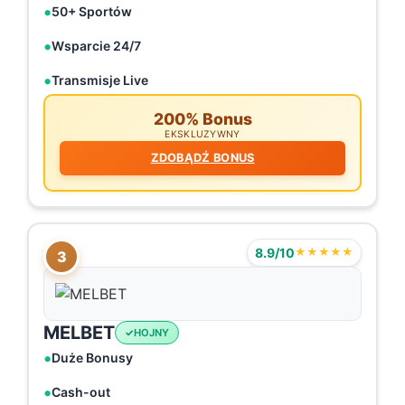
50+ Sportów
Wsparcie 24/7
Transmisje Live
200% Bonus
EKSKLUZYWNY
ZDOBĄDŹ BONUS
8.9/10
★★★★★
3
MELBET
HOJNY
Duże Bonusy
Cash-out