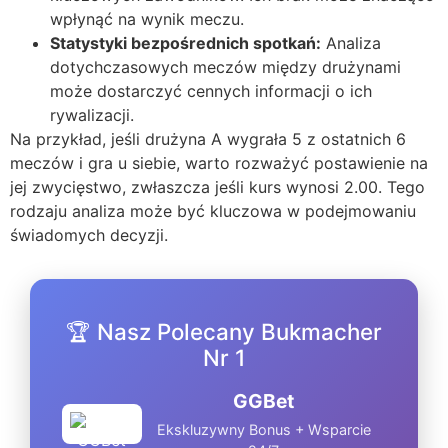
wpłynąć na wynik meczu.
Statystyki bezpośrednich spotkań:
Analiza
dotychczasowych meczów między drużynami
może dostarczyć cennych informacji o ich
rywalizacji.
Na przykład, jeśli drużyna A wygrała 5 z ostatnich 6
meczów i gra u siebie, warto rozważyć postawienie na
jej zwycięstwo, zwłaszcza jeśli kurs wynosi 2.00. Tego
rodzaju analiza może być kluczowa w podejmowaniu
świadomych decyzji.
🏆 Nasz Polecany Bukmacher
Nr 1
GGBet
Ekskluzywny Bonus + Wsparcie