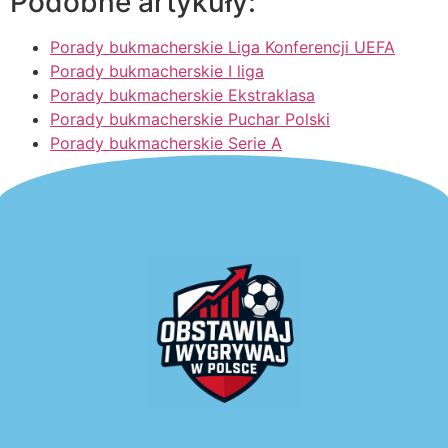
Podobne artykuły:
Porady bukmacherskie Liga Konferencji UEFA
Porady bukmacherskie I liga
Porady bukmacherskie Ekstraklasa
Porady bukmacherskie Puchar Polski
Porady bukmacherskie Serie A