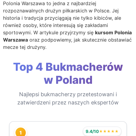
Polonia Warszawa to jedna z najbardziej
rozpoznawalnych drużyn piłkarskich w Polsce. Jej
historia i tradycja przyciągają nie tylko kibiców, ale
również osoby, które interesują się zakładami
sportowymi. W artykule przyjrzymy się
kursom Polonia
Warszawa
oraz podpowiemy, jak skutecznie obstawiać
mecze tej drużyny.
Top 4 Bukmacherów
w Poland
Najlepsi bukmacherzy przetestowani i
zatwierdzeni przez naszych ekspertów
9.4/10
★★★★★
1