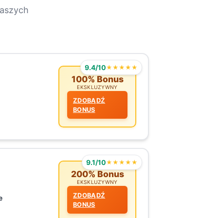
naszych
9.4/10
★★★★★
100% Bonus
EKSKLUZYWNY
ZDOBĄDŹ
BONUS
9.1/10
★★★★★
200% Bonus
EKSKLUZYWNY
ZDOBĄDŹ
e
BONUS