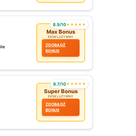
8.9/10
★★★★★
Max Bonus
EKSKLUZYWNY
ZDOBĄDŹ
ile
BONUS
8.7/10
★★★★★
Super Bonus
EKSKLUZYWNY
ZDOBĄDŹ
BONUS