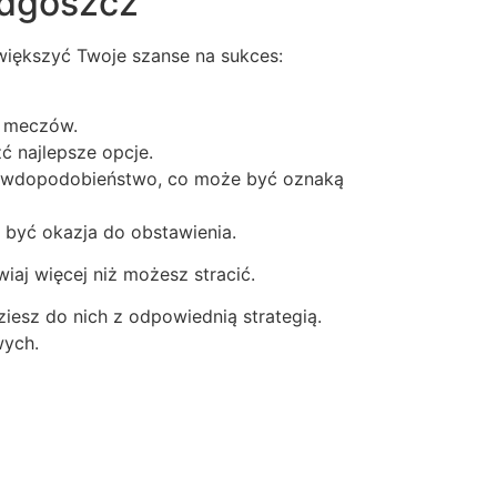
ydgoszcz
większyć Twoje szanse na sukces:
i meczów.
 najlepsze opcje.
prawdopodobieństwo, co może być oznaką
o być okazja do obstawienia.
iaj więcej niż możesz stracić.
iesz do nich z odpowiednią strategią.
wych.