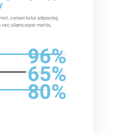
y
amet, consectetur adipiscing
tus nec ullamcorper mattis,
96
%
65
%
80
%