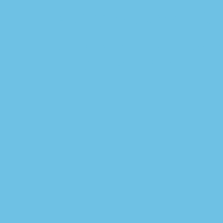
Kursy Widzew Łód
Our analysts will give
for your virtual sports