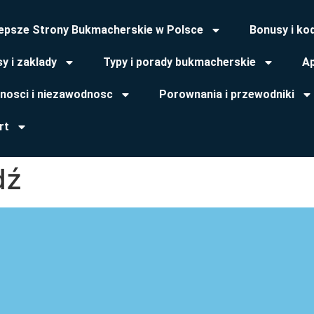
lepsze Strony Bukmacherskie w Polsce
Bonusy i ko
y i zaklady
Typy i porady bukmacherskie
Ap
tnosci i niezawodnosc
Porownania i przewodniki
rt
dź