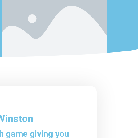
 Winston
ch game giving you