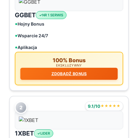
GGBET
NR 1 SERWIS
Hojny Bonus
Wsparcie 24/7
Aplikacja
100% Bonus
EKSKLUZYWNY
ZDOBĄDŹ BONUS
9.1/10
★★★★★
2
1XBET
LIDER