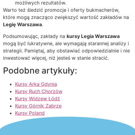
możliwych rezultatów.
Warto też śledzić promocje i oferty bukmacherów,
które mogą znacząco zwiększyć wartość zakładów na
Legię Warszawa
.
Podsumowując, zakłady na
kursy Legia Warszawa
mogą być lukratywne, ale wymagają starannej analizy i
strategii. Pamiętaj, aby obstawiać odpowiedzialnie i nie
inwestować więcej, niż jesteś w stanie stracić.
Podobne artykuły:
Kursy Arka Gdynia
Kursy Ruch Chorzów
Kursy Widzew Łódź
Kursy Górnik Zabrze
Kursy Poland