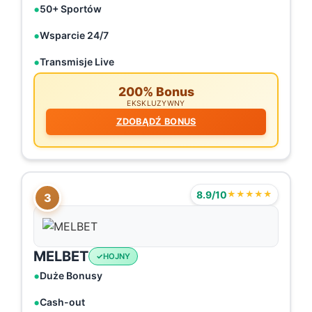
50+ Sportów
Wsparcie 24/7
Transmisje Live
200% Bonus
EKSKLUZYWNY
ZDOBĄDŹ BONUS
8.9/10
★★★★★
3
MELBET
HOJNY
Duże Bonusy
Cash-out