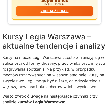
Super Bonus
EKSKLUZYWNY
ZDOBĄDŹ BONUS
Kursy Legia Warszawa –
aktualne tendencje i analizy
Kursy na mecze Legii Warszawa często zmieniają się w
zależności od formy drużyny, przeciwnika oraz miejsca
rozgrywania spotkania. Na przykład, w przypadku
meczów rozgrywanych na własnym stadionie, kursy na
zwycięstwo Legii mogą być niższe, co odzwierciedla
większą pewność bukmacherów w ich zwycięstwo.
Warto zwrócić uwagę na następujące czynniki przy
analizie
kursów Legia Warszawa
: