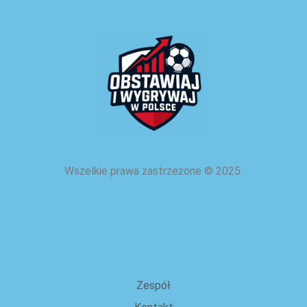
Wszelkie prawa zastrzeżone
©
2025.
o nas
Zespół