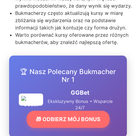
prawdopodobieństwo, że dany wynik się wydarzy.
Bukmacherzy często aktualizują kursy w miarę
zbliżania się wydarzenia oraz na podstawie
informacji takich jak kontuzje czy forma drużyn.
Warto porównać kursy oferowane przez różnych
bukmacherów, aby znaleźć najlepszą ofertę.
🏆 Nasz Polecany Bukmacher
Nr 1
GGBet
Ekskluzywny Bonus + Wsparcie
24/7
🎁 ODBIERZ MÓJ BONUS