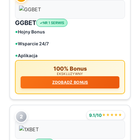
GGBET
NR 1 SERWIS
Hojny Bonus
Wsparcie 24/7
Aplikacja
100% Bonus
EKSKLUZYWNY
ZDOBĄDŹ BONUS
9.1/10
★★★★★
2