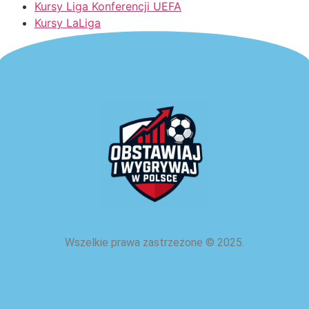
Kursy Liga Konferencji UEFA
Kursy LaLiga
Wszelkie prawa zastrzeżone
©
2025.