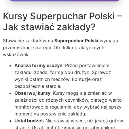
Kursy Superpuchar Polski –
Jak stawiać zakłady?
Stawianie zakładów na
Superpuchar Polski
wymaga
przemyślanej strategii. Oto kilka praktycznych
wskazówek:
Analiza formy drużyn
: Przed postawieniem
zakładu, zbadaj formę obu drużyn. Sprawdź
wyniki ostatnich meczów, kontuzje oraz
bezpośrednie starcia.
Obserwuj kursy
: Kursy mogą się zmieniać w
zależności od różnych czynników, dlatego warto
monitorować je regularnie, aby wybrać najlepszy
moment na postawienie zakładu.
Ustal budżet
: Nie stawiaj więcej, niż jesteś gotów
stracić. Ustal limit i trzymaj się go, aby unikać