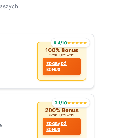
naszych
9.4/10
★★★★★
100% Bonus
EKSKLUZYWNY
ZDOBĄDŹ
BONUS
9.1/10
★★★★★
200% Bonus
EKSKLUZYWNY
ZDOBĄDŹ
e
BONUS