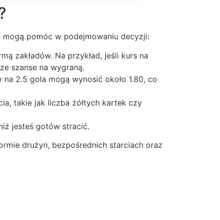
?
óre mogą pomóc w podejmowaniu decyzji:
mą zakładów. Na przykład, jeśli kurs na
sze szanse na wygraną.
sy na 2.5 gola mogą wynosić około 1.80, co
, takie jak liczba żółtych kartek czy
iż jesteś gotów stracić.
formie drużyn, bezpośrednich starciach oraz