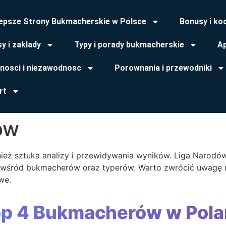
lepsze Strony Bukmacherskie w Polsce
Bonusy i ko
y i zaklady
Typy i porady bukmacherskie
Ap
tnosci i niezawodnosc
Porownania i przewodniki
rt
ów
wnież sztuka analizy i przewidywania wyników. Liga Narod
i wśród bukmacherów oraz typerów. Warto zwrócić uwagę
we.
p 4 Bukmacherów w Pol