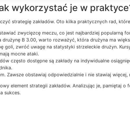
jak wykorzystać je w praktyce
czyć strategię zakładów. Oto kilka praktycznych rad, kt
awiać zwycięzcę meczu, co jest najbardziej popularną for
a drużynę B 3.00, warto rozważyć, która drużyna ma więk
ę goli, zwróć uwagę na statystyki strzeleckie drużyn. Kur
 mają mocne ataki.
ów często dostępne są zakłady na indywidualne osiągnięcia
dnika.
m. Zawsze obstawiaj odpowiedzialnie i nie stawiaj więcej, n
owy element strategii zakładów. Analizując je, pamiętaj o 
a sukces.