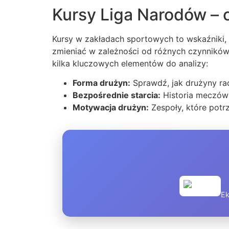
Kursy Liga Narodów – c
Kursy w zakładach sportowych to wskaźniki
zmieniać w zależności od różnych czynników,
kilka kluczowych elementów do analizy:
Forma drużyn:
Sprawdź, jak drużyny rad
Bezpośrednie starcia:
Historia meczów
Motywacja drużyn:
Zespoły, które potr
Ek