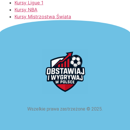
Kursy Ligue 1
Kursy NBA
Kursy Mistrzostwa Świata
Wszelkie prawa zastrzeżone
©
2025.