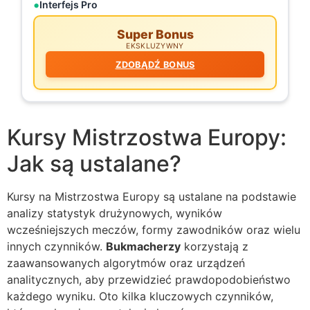
Interfejs Pro
Super Bonus
EKSKLUZYWNY
ZDOBĄDŹ BONUS
Kursy Mistrzostwa Europy:
Jak są ustalane?
Kursy na Mistrzostwa Europy są ustalane na podstawie
analizy statystyk drużynowych, wyników
wcześniejszych meczów, formy zawodników oraz wielu
innych czynników.
Bukmacherzy
korzystają z
zaawansowanych algorytmów oraz urządzeń
analitycznych, aby przewidzieć prawdopodobieństwo
każdego wyniku. Oto kilka kluczowych czynników,