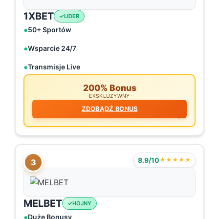
1XBET
LIDER
50+ Sportów
Wsparcie 24/7
Transmisje Live
200% Bonus
EKSKLUZYWNY
ZDOBĄDŹ BONUS
8.9/10
★★★★★
3
MELBET
HOJNY
Duże Bonusy