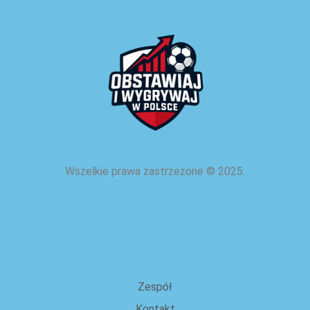
Wszelkie prawa zastrzeżone
©
2025.
o nas
Zespół
Kontakt