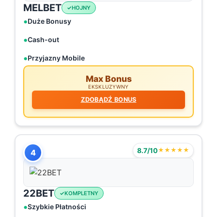
MELBET
HOJNY
Duże Bonusy
Cash-out
Przyjazny Mobile
Max Bonus
EKSKLUZYWNY
ZDOBĄDŹ BONUS
8.7/10
★★★★★
4
22BET
KOMPLETNY
Szybkie Płatności