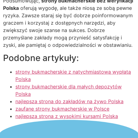
Podsumowując,
strony bukmacherskie bez weryfikacji
Polska
oferują wygodę, ale także niosą ze sobą pewne
ryzyka. Zawsze staraj się być dobrze poinformowanym
graczem i korzystaj z dostępnych narzędzi, aby
zwiększyć swoje szanse na sukces. Dobrze
przemyślane zakłady mogą przynieść satysfakcję i
zyski, ale pamiętaj o odpowiedzialności w obstawianiu.
Podobne artykuły:
strony bukmacherskie z natychmiastową wypłatą
Polska
strony bukmacherskie dla małych depozytów
Polska
najlepsza strona do zakładów na żywo Polska
zaufane strony bukmacherskie w Polsce
najlepsza strona z wysokimi kursami Polska