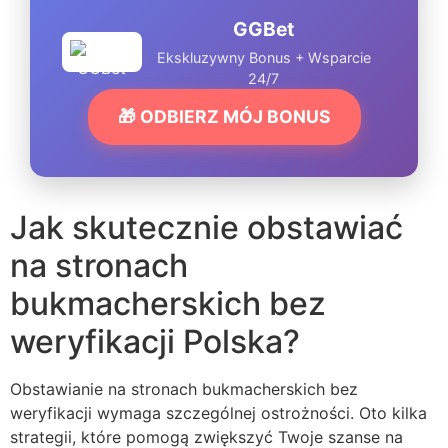
GGBet
Ekskluzywny Bonus + Wsparcie
24/7
🎁 ODBIERZ MÓJ BONUS
Jak skutecznie obstawiać
na stronach
bukmacherskich bez
weryfikacji Polska?
Obstawianie na stronach bukmacherskich bez
weryfikacji wymaga szczególnej ostrożności. Oto kilka
strategii, które pomogą zwiększyć Twoje szanse na