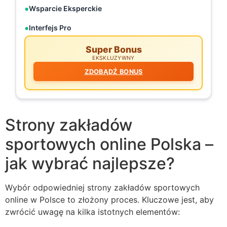
Wsparcie Eksperckie
Interfejs Pro
Super Bonus
EKSKLUZYWNY
ZDOBĄDŹ BONUS
Strony zakładów
sportowych online Polska –
jak wybrać najlepsze?
Wybór odpowiedniej strony zakładów sportowych
online w Polsce to złożony proces. Kluczowe jest, aby
zwrócić uwagę na kilka istotnych elementów: