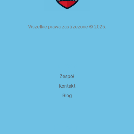
Wszelkie prawa zastrzeżone
©
2025.
o nas
Zespół
Kontakt
Blog
Prawne