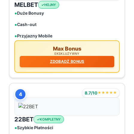
MELBET
HOJNY
Duże Bonusy
Cash-out
Przyjazny Mobile
Max Bonus
EKSKLUZYWNY
ZDOBĄDŹ BONUS
8.7/10
★★★★★
4
22BET
KOMPLETNY
Szybkie Płatności