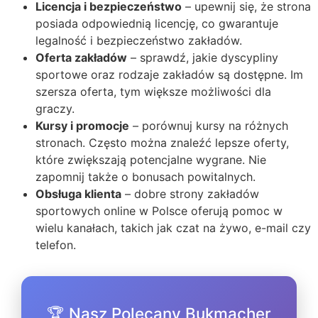
Licencja i bezpieczeństwo
– upewnij się, że strona
posiada odpowiednią licencję, co gwarantuje
legalność i bezpieczeństwo zakładów.
Oferta zakładów
– sprawdź, jakie dyscypliny
sportowe oraz rodzaje zakładów są dostępne. Im
szersza oferta, tym większe możliwości dla
graczy.
Kursy i promocje
– porównuj kursy na różnych
stronach. Często można znaleźć lepsze oferty,
które zwiększają potencjalne wygrane. Nie
zapomnij także o bonusach powitalnych.
Obsługa klienta
– dobre strony zakładów
sportowych online w Polsce oferują pomoc w
wielu kanałach, takich jak czat na żywo, e-mail czy
telefon.
🏆 Nasz Polecany Bukmacher