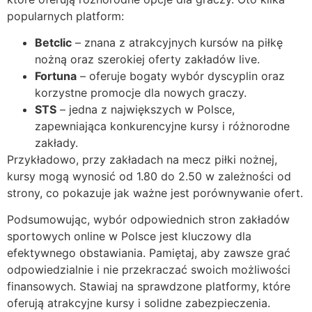
popularnych platform:
Betclic
– znana z atrakcyjnych kursów na piłkę
nożną oraz szerokiej oferty zakładów live.
Fortuna
– oferuje bogaty wybór dyscyplin oraz
korzystne promocje dla nowych graczy.
STS
– jedna z największych w Polsce,
zapewniająca konkurencyjne kursy i różnorodne
zakłady.
Przykładowo, przy zakładach na mecz piłki nożnej,
kursy mogą wynosić od 1.80 do 2.50 w zależności od
strony, co pokazuje jak ważne jest porównywanie ofert.
Podsumowując, wybór odpowiednich stron zakładów
sportowych online w Polsce jest kluczowy dla
efektywnego obstawiania. Pamiętaj, aby zawsze grać
odpowiedzialnie i nie przekraczać swoich możliwości
finansowych. Stawiaj na sprawdzone platformy, które
oferują atrakcyjne kursy i solidne zabezpieczenia.