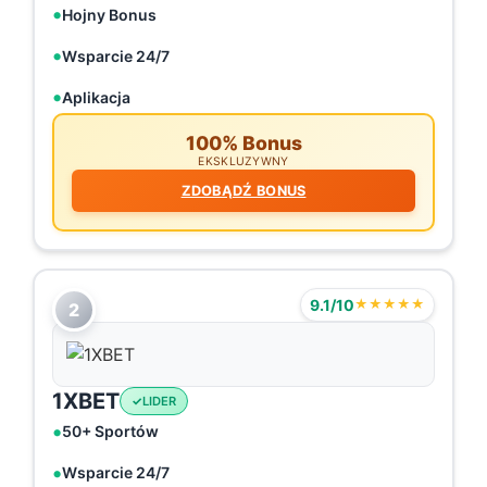
Hojny Bonus
Wsparcie 24/7
Aplikacja
100% Bonus
EKSKLUZYWNY
ZDOBĄDŹ BONUS
9.1/10
★★★★★
2
1XBET
LIDER
50+ Sportów
Wsparcie 24/7