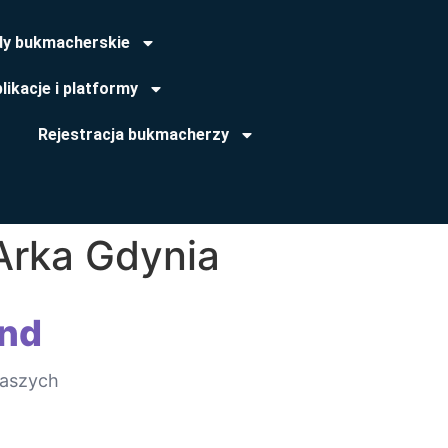
dy bukmacherskie
likacje i platformy
Rejestracja bukmacherzy
Arka Gdynia
and
naszych