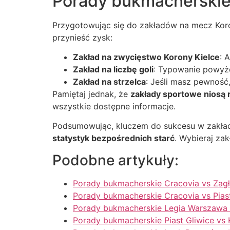
Porady bukmacherskie K
Przygotowując się do zakładów na mecz Koro
przynieść zysk:
Zakład na zwycięstwo Korony Kielce
: 
Zakład na liczbę goli
: Typowanie powyże
Zakład na strzelca
: Jeśli masz pewność
Pamiętaj jednak, że
zakłady sportowe niosą 
wszystkie dostępne informacje.
Podsumowując, kluczem do sukcesu w zakład
statystyk bezpośrednich starć
. Wybieraj za
Podobne artykuły:
Porady bukmacherskie Cracovia vs Zagł
Porady bukmacherskie Cracovia vs Piast
Porady bukmacherskie Legia Warszawa 
Porady bukmacherskie Piast Gliwice vs 