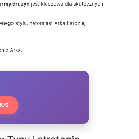
 formy drużyn
jest kluczowa dla skutecznych
wnego stylu, natomiast Arka bardziej
h z Arką.
NUS