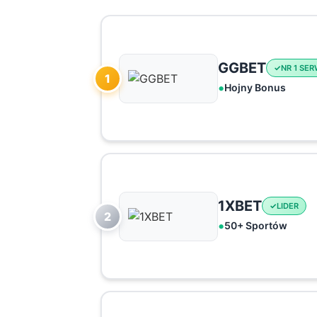
GGBET
NR 1 SER
1
Hojny Bonus
1XBET
LIDER
2
50+ Sportów