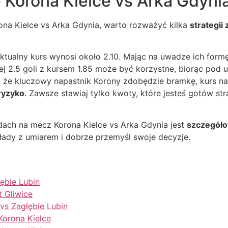
orona Kielce vs Arka Gdynia:
na Kielce vs Arka Gdynia, warto rozważyć kilka
strategii
Aktualny kurs wynosi około 2.10. Mając na uwadze ich form
j 2.5 goli z kursem 1.85 może być korzystne, biorąc pod 
, że kluczowy napastnik Korony zdobędzie bramkę, kurs na
ryzyko
. Zawsze stawiaj tylko kwoty, które jesteś gotów str
ach na mecz Korona Kielce vs Arka Gdynia jest
szczegółow
kłady z umiarem i dobrze przemyśl swoje decyzje.
ębie Lubin
 Gliwice
vs Zagłębie Lubin
Korona Kielce