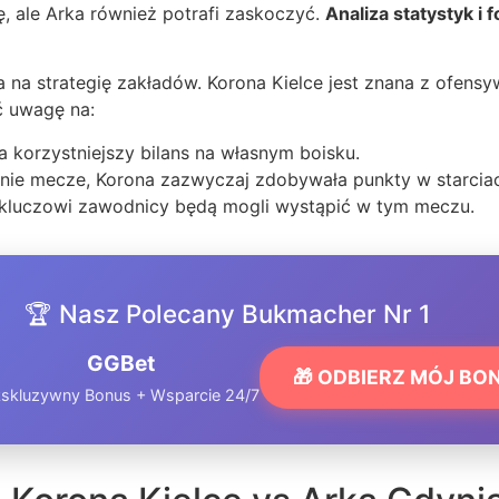
ę, ale Arka również potrafi zaskoczyć.
Analiza statystyk i
 na strategię zakładów. Korona Kielce jest znana z ofensy
ć uwagę na:
 korzystniejszy bilans na własnym boisku.
tnie mecze, Korona zazwyczaj zdobywała punkty w starciac
kluczowi zawodnicy będą mogli wystąpić w tym meczu.
🏆 Nasz Polecany Bukmacher Nr 1
GGBet
🎁 ODBIERZ MÓJ BO
skluzywny Bonus + Wsparcie 24/7