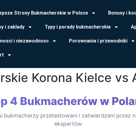
lepsze Strony Bukmacherskie w Polsce
Bonusy i ko
y i zaklady
Typy i porady bukmacherskie
Ap
tnosci i niezawodnosc
Porownania i przewodniki
rt
skie Korona Kielce vs 
p 4 Bukmacherów w Pol
si bukmacherzy przetestowani i zatwierdzeni przez 
ekspertów