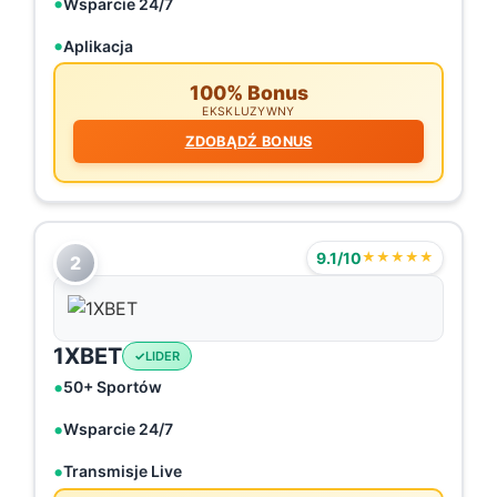
Wsparcie 24/7
Aplikacja
100% Bonus
EKSKLUZYWNY
ZDOBĄDŹ BONUS
9.1/10
★★★★★
2
1XBET
LIDER
50+ Sportów
Wsparcie 24/7
Transmisje Live