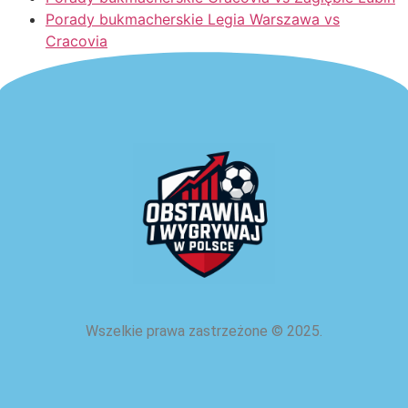
Porady bukmacherskie Legia Warszawa vs
Cracovia
Wszelkie prawa zastrzeżone
©
2025.