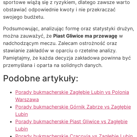
sportowe wiążą się z ryzykiem, dlatego zawsze warto
obstawiać odpowiednie kwoty i nie przekraczać
swojego budżetu.
Podsumowując, analizując formę oraz statystyki drużyn,
można zauważyć, że
Piast Gliwice ma przewagę
w
nadchodzącym meczu. Zalecam ostrożność oraz
stawianie zakładów w oparciu o rzetelne analizy.
Pamiętajmy, że każda decyzja zakładowa powinna być
przemyślana i oparta na solidnych danych.
Podobne artykuły:
Porady bukmacherskie Zagłębie Lubin vs Polonia
Warszawa
Porady bukmacherskie Górnik Zabrze vs Zagłębie
Lubin
Porady bukmacherskie Piast Gliwice vs Zagłębie
Lubin
Porady bukmacherskie Cracovia vs Zagłębie Lubin