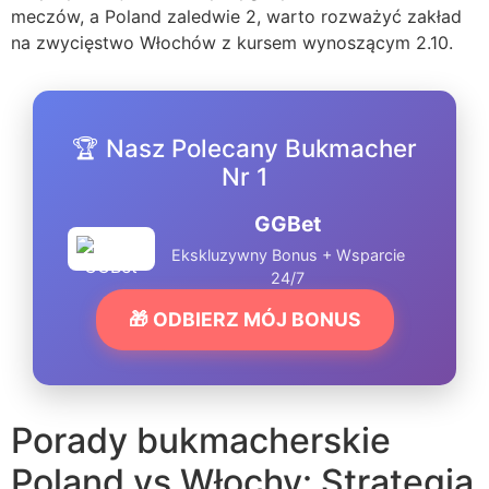
meczów, a Poland zaledwie 2, warto rozważyć zakład
na zwycięstwo Włochów z kursem wynoszącym 2.10.
🏆 Nasz Polecany Bukmacher
Nr 1
GGBet
Ekskluzywny Bonus + Wsparcie
24/7
🎁 ODBIERZ MÓJ BONUS
Porady bukmacherskie
Poland vs Włochy: Strategia