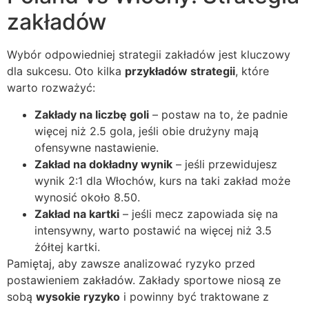
zakładów
Wybór odpowiedniej strategii zakładów jest kluczowy
dla sukcesu. Oto kilka
przykładów strategii
, które
warto rozważyć:
Zakłady na liczbę goli
– postaw na to, że padnie
więcej niż 2.5 gola, jeśli obie drużyny mają
ofensywne nastawienie.
Zakład na dokładny wynik
– jeśli przewidujesz
wynik 2:1 dla Włochów, kurs na taki zakład może
wynosić około 8.50.
Zakład na kartki
– jeśli mecz zapowiada się na
intensywny, warto postawić na więcej niż 3.5
żółtej kartki.
Pamiętaj, aby zawsze analizować ryzyko przed
postawieniem zakładów. Zakłady sportowe niosą ze
sobą
wysokie ryzyko
i powinny być traktowane z