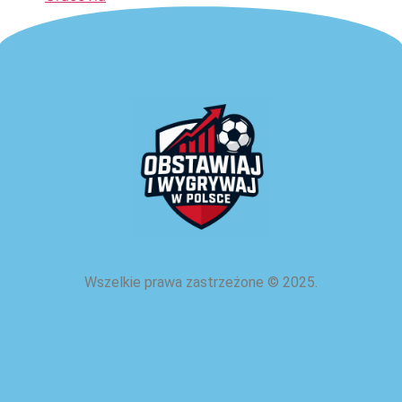
Wszelkie prawa zastrzeżone
©
2025.
o nas