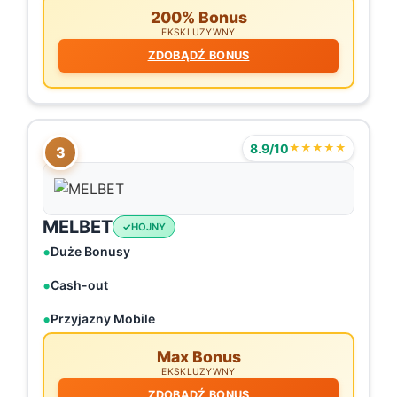
200% Bonus
EKSKLUZYWNY
ZDOBĄDŹ BONUS
8.9/10
★★★★★
3
MELBET
HOJNY
Duże Bonusy
Cash-out
Przyjazny Mobile
Max Bonus
EKSKLUZYWNY
ZDOBĄDŹ BONUS