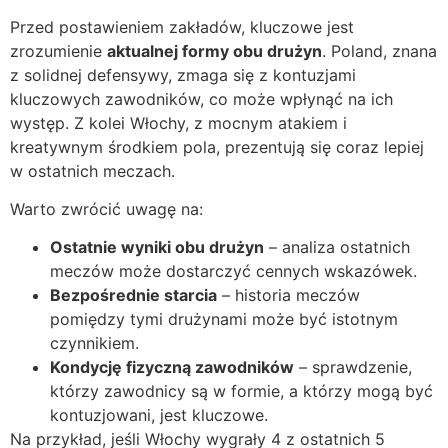
Przed postawieniem zakładów, kluczowe jest
zrozumienie
aktualnej formy obu drużyn
. Poland, znana
z solidnej defensywy, zmaga się z kontuzjami
kluczowych zawodników, co może wpłynąć na ich
występ. Z kolei Włochy, z mocnym atakiem i
kreatywnym środkiem pola, prezentują się coraz lepiej
w ostatnich meczach.
Warto zwrócić uwagę na:
Ostatnie wyniki obu drużyn
– analiza ostatnich
meczów może dostarczyć cennych wskazówek.
Bezpośrednie starcia
– historia meczów
pomiędzy tymi drużynami może być istotnym
czynnikiem.
Kondycję fizyczną zawodników
– sprawdzenie,
którzy zawodnicy są w formie, a którzy mogą być
kontuzjowani, jest kluczowe.
Na przykład, jeśli Włochy wygrały 4 z ostatnich 5