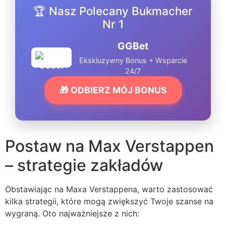
🏆 Nasz Polecany Bukmacher
Nr 1
GGBet
Ekskluzywny Bonus + Wsparcie
24/7
🎁 ODBIERZ MÓJ BONUS
Postaw na Max Verstappen
– strategie zakładów
Obstawiając na Maxa Verstappena, warto zastosować
kilka strategii, które mogą zwiększyć Twoje szanse na
wygraną. Oto najważniejsze z nich: