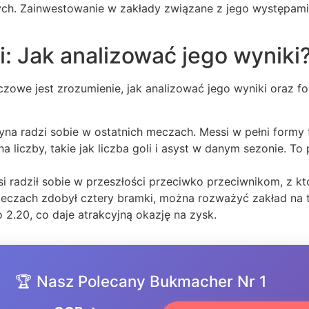
ch. Zainwestowanie w zakłady związane z jego występami
: Jak analizować jego wyniki
czowe jest zrozumienie, jak analizować jego wyniki oraz fo
yna radzi sobie w ostatnich meczach. Messi w pełni formy 
 liczby, takie jak liczba goli i asyst w danym sezonie. 
si radził sobie w przeszłości przeciwko przeciwnikom, z kt
meczach zdobył cztery bramki, można rozważyć zakład na to
2.20, co daje atrakcyjną okazję na zysk.
🏆 Nasz Polecany Bukmacher Nr 1