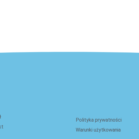
nas
Prawne
ł
Polityka prywatności
kt
Warunki użytkowania