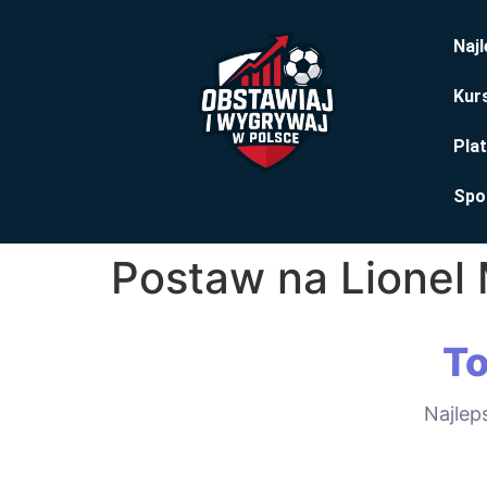
Naj
Kurs
Pla
Spo
Postaw na Lionel
To
Najlep