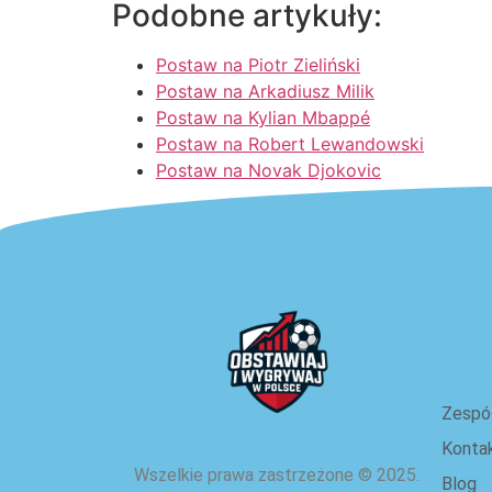
Podobne artykuły:
Postaw na Piotr Zieliński
Postaw na Arkadiusz Milik
Postaw na Kylian Mbappé
Postaw na Robert Lewandowski
Postaw na Novak Djokovic
o 
Zespó
Konta
Wszelkie prawa zastrzeżone
©
2025.
Blog