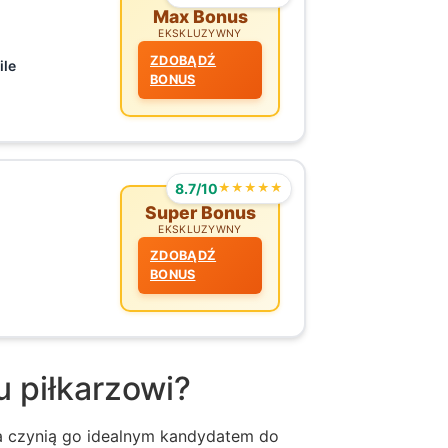
Max Bonus
EKSKLUZYWNY
ZDOBĄDŹ
ile
BONUS
8.7/10
★★★★★
Super Bonus
EKSKLUZYWNY
ZDOBĄDŹ
BONUS
u piłkarzowi?
ęcia czynią go idealnym kandydatem do