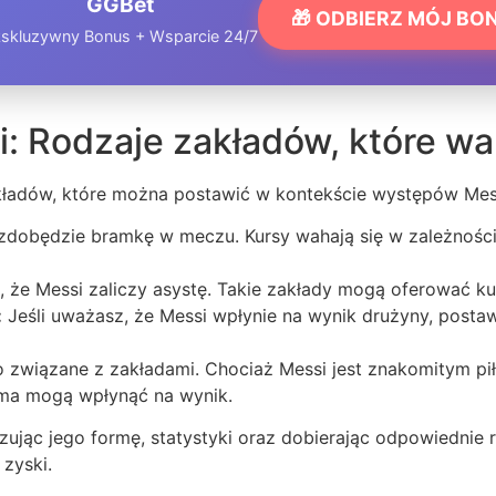
GGBet
🎁 ODBIERZ MÓJ BO
skluzywny Bonus + Wsparcie 24/7
i: Rodzaje zakładów, które w
ładów, które można postawić w kontekście występów Messi
zdobędzie bramkę w meczu. Kursy wahają się w zależności 
 że Messi zaliczy asystę. Takie zakłady mogą oferować ku
:
Jeśli uważasz, że Messi wpłynie na wynik drużyny, postaw 
 związane z zakładami. Chociaż Messi jest znakomitym pił
orma mogą wpłynąć na wynik.
ując jego formę, statystyki oraz dobierając odpowiednie r
zyski.