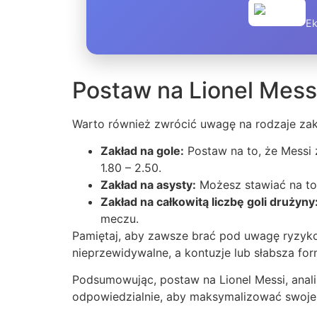
Ek
Postaw na Lionel Mess
Warto również zwrócić uwagę na rodzaje zak
Zakład na gole:
Postaw na to, że Messi 
1.80 – 2.50.
Zakład na asysty:
Możesz stawiać na to,
Zakład na całkowitą liczbę goli drużyny
meczu.
Pamiętaj, aby zawsze brać pod uwagę ryzyko
nieprzewidywalne, a kontuzje lub słabsza f
Podsumowując, postaw na Lionel Messi, analiz
odpowiedzialnie, aby maksymalizować swoje 