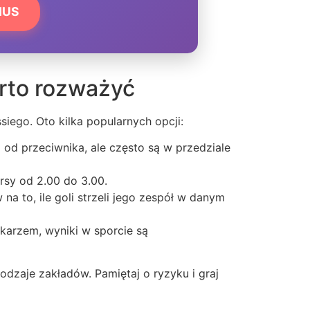
NUS
arto rozważyć
ego. Oto kilka popularnych opcji:
od przeciwnika, ale często są w przedziale
rsy od 2.00 do 3.00.
na to, ile goli strzeli jego zespół w danym
karzem, wyniki w sporcie są
odzaje zakładów. Pamiętaj o ryzyku i graj