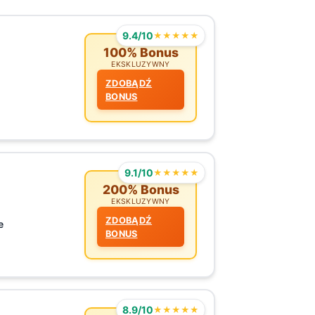
9.4/10
★★★★★
100% Bonus
EKSKLUZYWNY
ZDOBĄDŹ
BONUS
9.1/10
★★★★★
200% Bonus
EKSKLUZYWNY
ZDOBĄDŹ
e
BONUS
8.9/10
★★★★★