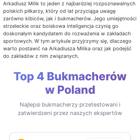
Arkadiusz Milik to jeden z najbardziej rozpoznawalnych
polskich piłkarzy, który od lat przyciąga uwagę
zarówno kibiców, jak i bukmacherów. Jego umiejętności
strzeleckie oraz boiskowa inteligencja czynią go
doskonałym kandydatem do rozważenia w zakładach
sportowych. W tym artykule przyjrzymy się, dlaczego
warto postawić na Arkadiusza Milika oraz jak podejść
do zakładów z nim związanych.
Top 4 Bukmacherów
w Poland
Najlepsi bukmacherzy przetestowani i
zatwierdzeni przez naszych ekspertów