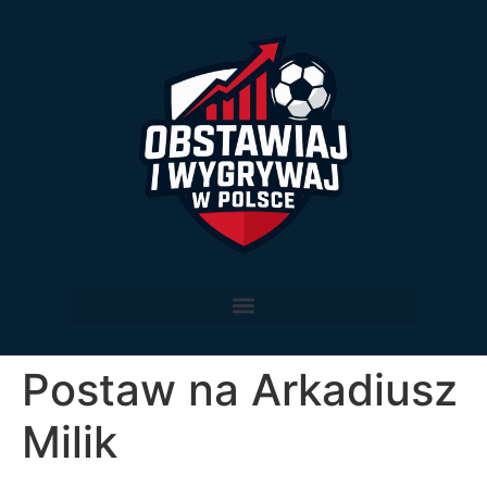
Postaw na Arkadiusz
Milik