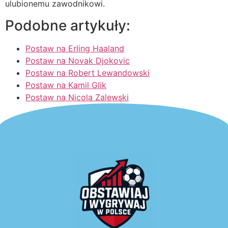
ulubionemu zawodnikowi.
Podobne artykuły:
Postaw na Erling Haaland
Postaw na Novak Djokovic
Postaw na Robert Lewandowski
Postaw na Kamil Glik
Postaw na Nicola Zalewski