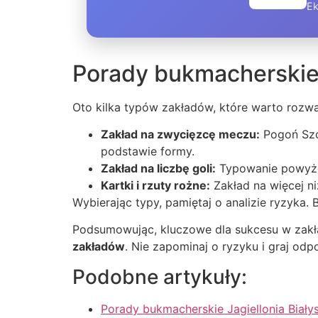
Ek
Porady bukmacherskie 
Oto kilka typów zakładów, które warto roz
Zakład na zwycięzcę meczu:
Pogoń Szcz
podstawie formy.
Zakład na liczbę goli:
Typowanie powyżej
Kartki i rzuty rożne:
Zakład na więcej ni
Wybierając typy, pamiętaj o analizie ryzyka
Podsumowując, kluczowe dla sukcesu w zakła
zakładów
. Nie zapominaj o ryzyku i graj odp
Podobne artykuły:
Porady bukmacherskie Jagiellonia Biał