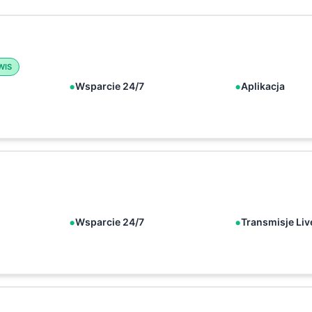
WIS
Wsparcie 24/7
Aplikacja
Wsparcie 24/7
Transmisje Liv