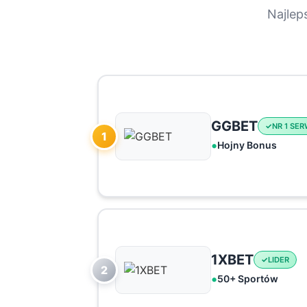
Najlep
GGBET
NR 1 SER
1
Hojny Bonus
1XBET
LIDER
2
50+ Sportów