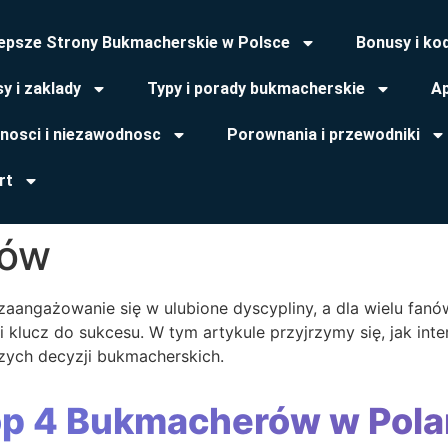
lepsze Strony Bukmacherskie w Polsce
Bonusy i ko
y i zaklady
Typy i porady bukmacherskie
Ap
tnosci i niezawodnosc
Porownania i przewodniki
rt
zów
angażowanie się w ulubione dyscypliny, a dla wielu fanów 
klucz do sukcesu. W tym artykule przyjrzymy się, jak int
ych decyzji bukmacherskich.
p 4 Bukmacherów w Pol