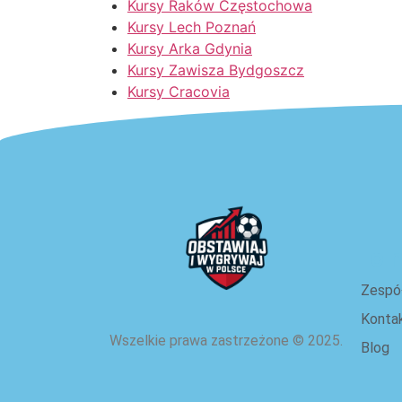
Kursy Raków Częstochowa
Kursy Lech Poznań
Kursy Arka Gdynia
Kursy Zawisza Bydgoszcz
Kursy Cracovia
o 
Zespó
Konta
Wszelkie prawa zastrzeżone
©
2025.
Blog