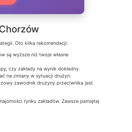
 Chorzów
gii. Oto kilka rekomendacji:
ów są wyższe niż twoje własne
apy, czy zakłady na wynik dokładny.
ć na zmiany w sytuacji drużyn.
czowy zawodnik drużyny przeciwnika jest
znajomości rynku zakładów. Zawsze pamiętaj