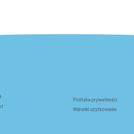
nas
Prawne
ł
Polityka prywatności
kt
Warunki użytkowania