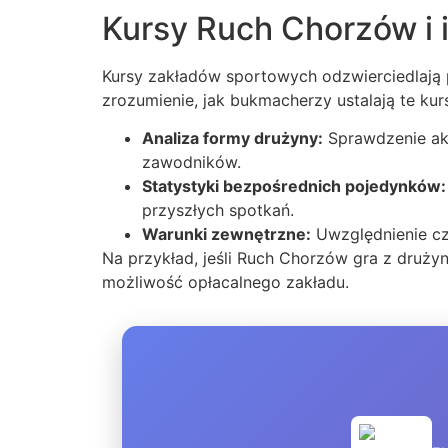
Kursy Ruch Chorzów i 
Kursy zakładów sportowych odzwierciedlają
zrozumienie, jak bukmacherzy ustalają te ku
Analiza formy drużyny:
Sprawdzenie akt
zawodników.
Statystyki bezpośrednich pojedynków:
przyszłych spotkań.
Warunki zewnętrzne:
Uwzględnienie cz
Na przykład, jeśli Ruch Chorzów gra z druży
możliwość opłacalnego zakładu.