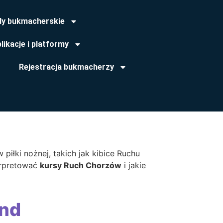
dy bukmacherskie
likacje i platformy
Rejestracja bukmacherzy
piłki nożnej, takich jak kibice Ruchu
erpretować
kursy Ruch Chorzów
i jakie
and