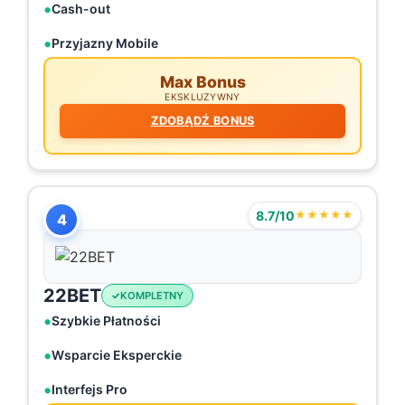
Cash-out
Przyjazny Mobile
Max Bonus
EKSKLUZYWNY
ZDOBĄDŹ BONUS
8.7/10
★★★★★
4
22BET
KOMPLETNY
Szybkie Płatności
Wsparcie Eksperckie
Interfejs Pro