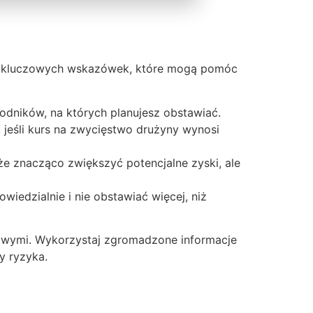
lka kluczowych wskazówek, które mogą pomóc
wodników, na których planujesz obstawiać.
, jeśli kurs na zwycięstwo drużyny wynosi
e znacząco zwiększyć potencjalne zyski, ale
wiedzialnie i nie obstawiać więcej, niż
owymi. Wykorzystaj zgromadzone informacje
y ryzyka.