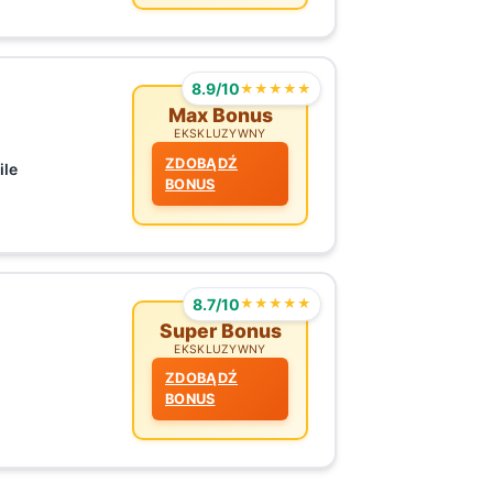
8.9/10
★★★★★
Max Bonus
EKSKLUZYWNY
ZDOBĄDŹ
ile
BONUS
8.7/10
★★★★★
Super Bonus
EKSKLUZYWNY
ZDOBĄDŹ
BONUS