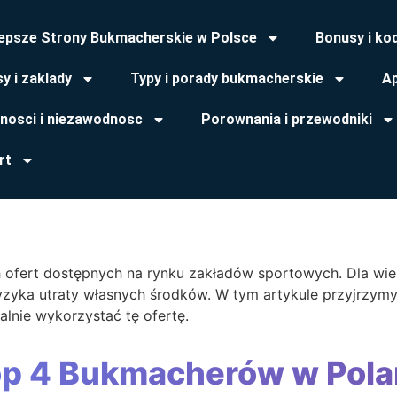
lepsze Strony Bukmacherskie w Polsce
Bonusy i ko
y i zaklady
Typy i porady bukmacherskie
Ap
tnosci i niezawodnosc
Porownania i przewodniki
rt
ch ofert dostępnych na rynku zakładów sportowych. Dla wie
yka utraty własnych środków. W tym artykule przyjrzymy si
nie wykorzystać tę ofertę.
p 4 Bukmacherów w Pol