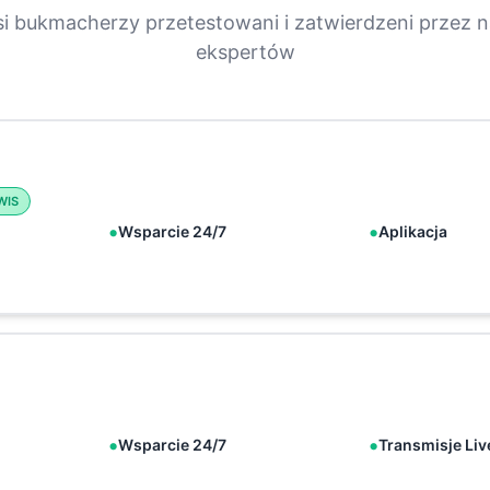
si bukmacherzy przetestowani i zatwierdzeni przez 
ekspertów
WIS
Wsparcie 24/7
Aplikacja
Wsparcie 24/7
Transmisje Liv