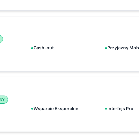
Cash-out
Przyjazny Mob
NY
Wsparcie Eksperckie
Interfejs Pro