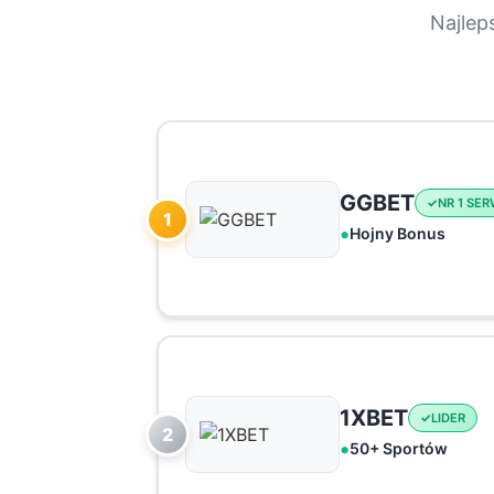
Najlep
GGBET
NR 1 SER
1
Hojny Bonus
1XBET
LIDER
2
50+ Sportów