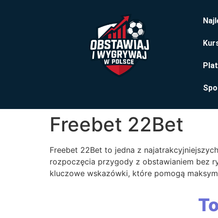
Naj
Kurs
Pla
Spo
Freebet 22Bet
Freebet 22Bet to jedna z najatrakcyjniejszy
rozpoczęcia przygody z obstawianiem bez ryz
kluczowe wskazówki, które pomogą maksymal
To