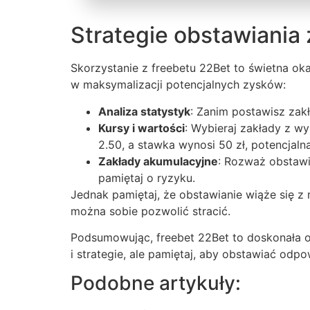
Strategie obstawiania
Skorzystanie z freebetu 22Bet to świetna o
w maksymalizacji potencjalnych zysków:
Analiza statystyk
: Zanim postawisz zak
Kursy i wartości
: Wybieraj zakłady z wy
2.50, a stawka wynosi 50 zł, potencjaln
Zakłady akumulacyjne
: Rozważ obstawi
pamiętaj o ryzyku.
Jednak pamiętaj, że obstawianie wiąże się z r
można sobie pozwolić stracić.
Podsumowując, freebet 22Bet to doskonała 
i strategie, ale pamiętaj, aby obstawiać odp
Podobne artykuły: