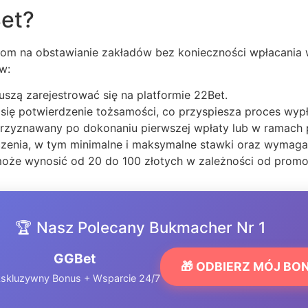
Bet?
om na obstawianie zakładów bez konieczności wpłacania w
w:
szą zarejestrować się na platformie 22Bet.
ca się potwierdzenie tożsamości, co przyspiesza proces wypł
przyznawany po dokonaniu pierwszej wpłaty lub w ramach 
czenia, w tym minimalne i maksymalne stawki oraz wymag
może wynosić od 20 do 100 złotych w zależności od promoc
🏆 Nasz Polecany Bukmacher Nr 1
GGBet
🎁 ODBIERZ MÓJ BO
skluzywny Bonus + Wsparcie 24/7