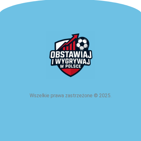
Wszelkie prawa zastrzeżone
©
2025.
o nas