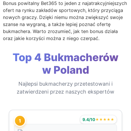
Bonus powitalny Bet365 to jeden z najatrakcyjniejszych
ofert na rynku zakładów sportowych, który przyciąga
nowych graczy. Dzięki niemu można zwiększyć swoje
szanse na wygraną, a także lepiej poznać ofertę
bukmachera. Warto zrozumieć, jak ten bonus działa
oraz jakie korzyści można z niego czerpać.
Top 4 Bukmacherów
w Poland
Najlepsi bukmacherzy przetestowani i
zatwierdzeni przez naszych ekspertów
9.4/10
★★★★★
1