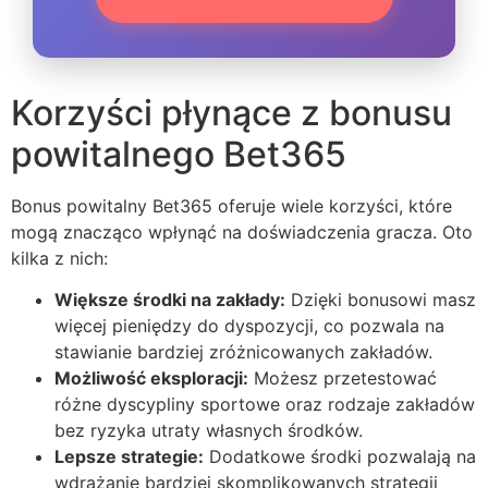
Korzyści płynące z bonusu
powitalnego Bet365
Bonus powitalny Bet365 oferuje wiele korzyści, które
mogą znacząco wpłynąć na doświadczenia gracza. Oto
kilka z nich:
Większe środki na zakłady:
Dzięki bonusowi masz
więcej pieniędzy do dyspozycji, co pozwala na
stawianie bardziej zróżnicowanych zakładów.
Możliwość eksploracji:
Możesz przetestować
różne dyscypliny sportowe oraz rodzaje zakładów
bez ryzyka utraty własnych środków.
Lepsze strategie:
Dodatkowe środki pozwalają na
wdrażanie bardziej skomplikowanych strategii