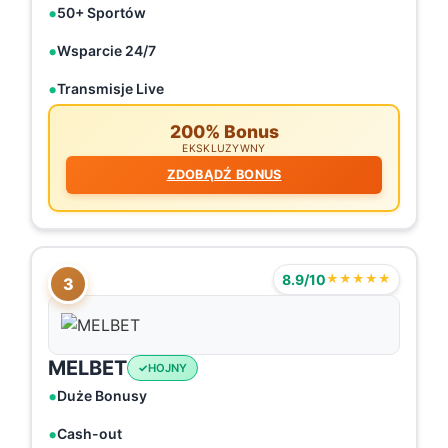
50+ Sportów
Wsparcie 24/7
Transmisje Live
200% Bonus
EKSKLUZYWNY
ZDOBĄDŹ BONUS
8.9/10
★★★★★
3
MELBET
HOJNY
Duże Bonusy
Cash-out