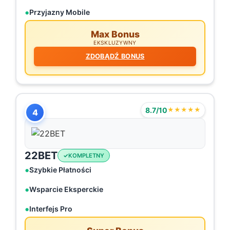
Przyjazny Mobile
Max Bonus
EKSKLUZYWNY
ZDOBĄDŹ BONUS
8.7/10
★★★★★
4
22BET
KOMPLETNY
Szybkie Płatności
Wsparcie Eksperckie
Interfejs Pro