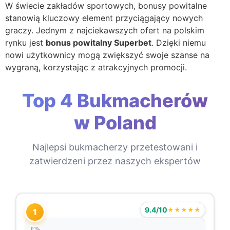
W świecie zakładów sportowych, bonusy powitalne
stanowią kluczowy element przyciągający nowych
graczy. Jednym z najciekawszych ofert na polskim
rynku jest
bonus powitalny Superbet
. Dzięki niemu
nowi użytkownicy mogą zwiększyć swoje szanse na
wygraną, korzystając z atrakcyjnych promocji.
Top 4 Bukmacherów
w Poland
Najlepsi bukmacherzy przetestowani i
zatwierdzeni przez naszych ekspertów
9.4/10
★★★★★
1