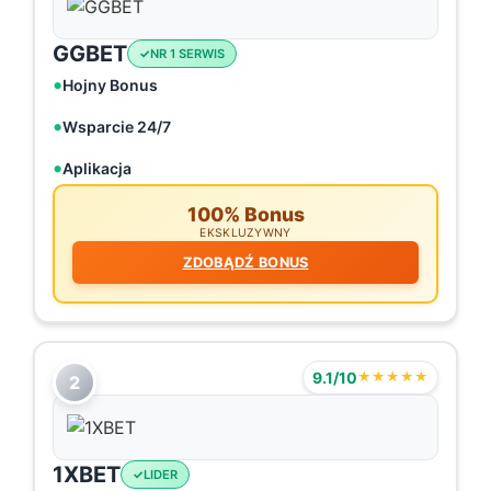
GGBET
NR 1 SERWIS
Hojny Bonus
Wsparcie 24/7
Aplikacja
100% Bonus
EKSKLUZYWNY
ZDOBĄDŹ BONUS
9.1/10
★★★★★
2
1XBET
LIDER