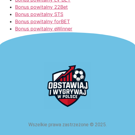
Bonus powitalny 22Bet
Bonus powitalny STS
Bonus powitalny forBET
Bonus powitalny eWinner
Wszelkie prawa zastrzeżone
©
2025.