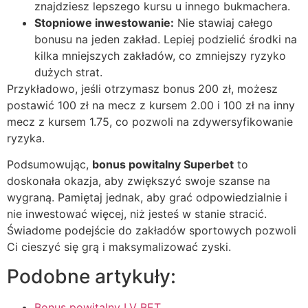
znajdziesz lepszego kursu u innego bukmachera.
Stopniowe inwestowanie:
Nie stawiaj całego
bonusu na jeden zakład. Lepiej podzielić środki na
kilka mniejszych zakładów, co zmniejszy ryzyko
dużych strat.
Przykładowo, jeśli otrzymasz bonus 200 zł, możesz
postawić 100 zł na mecz z kursem 2.00 i 100 zł na inny
mecz z kursem 1.75, co pozwoli na zdywersyfikowanie
ryzyka.
Podsumowując,
bonus powitalny Superbet
to
doskonała okazja, aby zwiększyć swoje szanse na
wygraną. Pamiętaj jednak, aby grać odpowiedzialnie i
nie inwestować więcej, niż jesteś w stanie stracić.
Świadome podejście do zakładów sportowych pozwoli
Ci cieszyć się grą i maksymalizować zyski.
Podobne artykuły:
Bonus powitalny LV BET