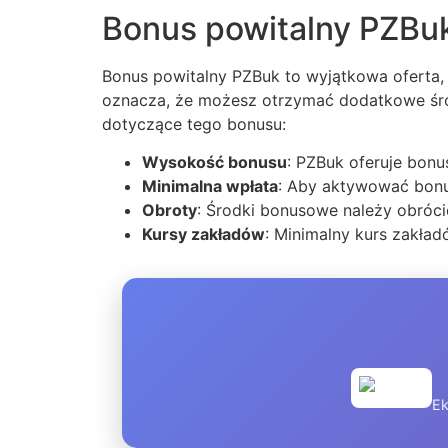
Bonus powitalny PZBuk
Bonus powitalny PZBuk to wyjątkowa oferta,
oznacza, że możesz otrzymać dodatkowe środ
dotyczące tego bonusu:
Wysokość bonusu
: PZBuk oferuje bon
Minimalna wpłata
: Aby aktywować bonus
Obroty
: Środki bonusowe należy obrócić
Kursy zakładów
: Minimalny kurs zakład
Ek