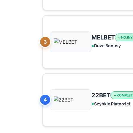
MELBET
HOJNY
3
Duże Bonusy
22BET
KOMPLET
4
Szybkie Płatności