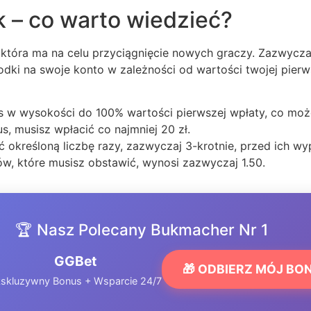
 – co warto wiedzieć?
 która ma na celu przyciągnięcie nowych graczy. Zazwycz
ki na swoje konto w zależności od wartości twojej pierws
us w wysokości do 100% wartości pierwszej wpłaty, co moż
, musisz wpłacić co najmniej 20 zł.
 określoną liczbę razy, zazwyczaj 3-krotnie, przed ich wyp
ów, które musisz obstawić, wynosi zazwyczaj 1.50.
🏆 Nasz Polecany Bukmacher Nr 1
GGBet
🎁 ODBIERZ MÓJ BO
skluzywny Bonus + Wsparcie 24/7