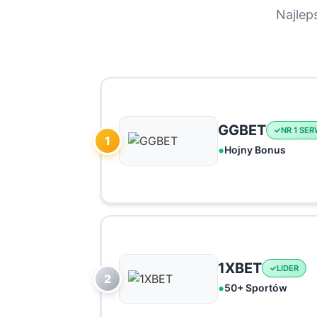
Najlep
GGBET
NR 1 SER
1
Hojny Bonus
1XBET
LIDER
2
50+ Sportów