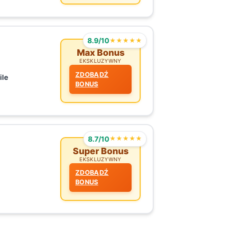
8.9/10
★★★★★
Max Bonus
EKSKLUZYWNY
ZDOBĄDŹ
ile
BONUS
8.7/10
★★★★★
Super Bonus
EKSKLUZYWNY
ZDOBĄDŹ
BONUS