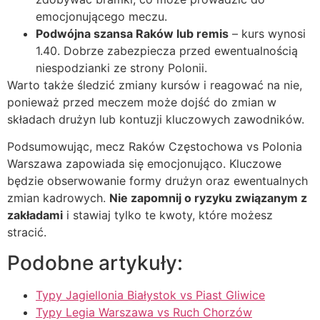
emocjonującego meczu.
Podwójna szansa Raków lub remis
– kurs wynosi
1.40. Dobrze zabezpiecza przed ewentualnością
niespodzianki ze strony Polonii.
Warto także śledzić zmiany kursów i reagować na nie,
ponieważ przed meczem może dojść do zmian w
składach drużyn lub kontuzji kluczowych zawodników.
Podsumowując, mecz Raków Częstochowa vs Polonia
Warszawa zapowiada się emocjonująco. Kluczowe
będzie obserwowanie formy drużyn oraz ewentualnych
zmian kadrowych.
Nie zapomnij o ryzyku związanym z
zakładami
i stawiaj tylko te kwoty, które możesz
stracić.
Podobne artykuły:
Typy Jagiellonia Białystok vs Piast Gliwice
Typy Legia Warszawa vs Ruch Chorzów