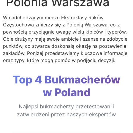
Polonia Warszawa
W nadchodzącym meczu Ekstraklasy Raków
Częstochowa zmierzy się z Polonią Warszawa, co z
pewnością przyciągnie uwagę wielu kibiców i typerów.
Obie drużyny mają swoje ambicje i szanse na zdobycie
punktów, co stwarza doskonałą okazję na postawienie
zakładów. Poniżej przedstawiamy kluczowe informacje
oraz typy, które mogą pomóc w podjęciu decyzji.
Top 4 Bukmacherów
w Poland
Najlepsi bukmacherzy przetestowani i
zatwierdzeni przez naszych ekspertów