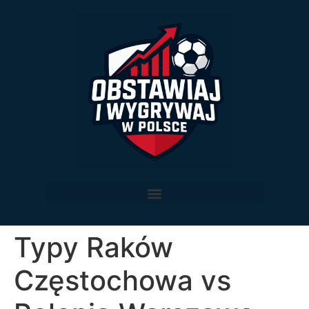
Typy Raków
Częstochowa vs