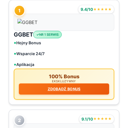
9.4/10
★★★★★
1
GGBET
NR 1 SERWIS
Hojny Bonus
Wsparcie 24/7
Aplikacja
100% Bonus
EKSKLUZYWNY
ZDOBĄDŹ BONUS
9.1/10
★★★★★
2