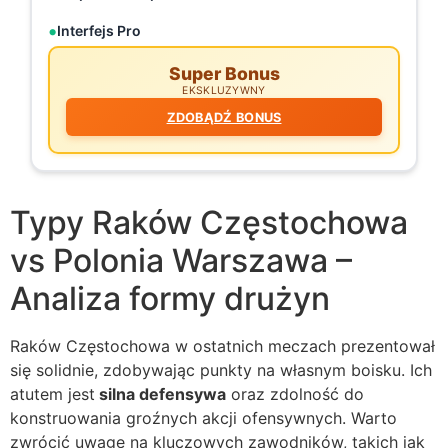
Interfejs Pro
Super Bonus
EKSKLUZYWNY
ZDOBĄDŹ BONUS
Typy Raków Częstochowa
vs Polonia Warszawa –
Analiza formy drużyn
Raków Częstochowa w ostatnich meczach prezentował
się solidnie, zdobywając punkty na własnym boisku. Ich
atutem jest
silna defensywa
oraz zdolność do
konstruowania groźnych akcji ofensywnych. Warto
zwrócić uwagę na kluczowych zawodników, takich jak