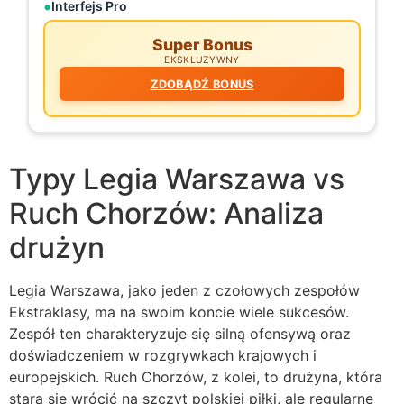
Interfejs Pro
Super Bonus
EKSKLUZYWNY
ZDOBĄDŹ BONUS
Typy Legia Warszawa vs
Ruch Chorzów: Analiza
drużyn
Legia Warszawa, jako jeden z czołowych zespołów
Ekstraklasy, ma na swoim koncie wiele sukcesów.
Zespół ten charakteryzuje się silną ofensywą oraz
doświadczeniem w rozgrywkach krajowych i
europejskich. Ruch Chorzów, z kolei, to drużyna, która
stara się wrócić na szczyt polskiej piłki, ale regularne