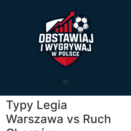
Typy Legia
Warszawa vs Ruch