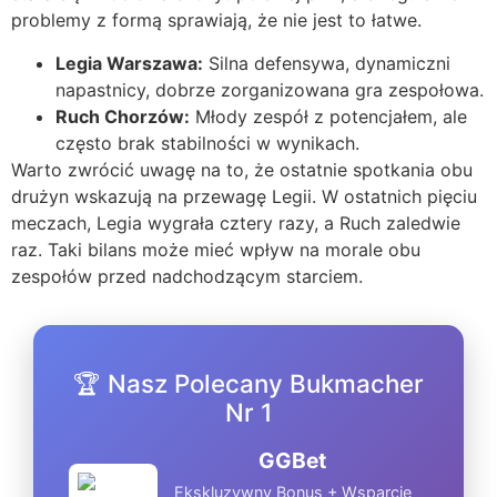
problemy z formą sprawiają, że nie jest to łatwe.
Legia Warszawa:
Silna defensywa, dynamiczni
napastnicy, dobrze zorganizowana gra zespołowa.
Ruch Chorzów:
Młody zespół z potencjałem, ale
często brak stabilności w wynikach.
Warto zwrócić uwagę na to, że ostatnie spotkania obu
drużyn wskazują na przewagę Legii. W ostatnich pięciu
meczach, Legia wygrała cztery razy, a Ruch zaledwie
raz. Taki bilans może mieć wpływ na morale obu
zespołów przed nadchodzącym starciem.
🏆 Nasz Polecany Bukmacher
Nr 1
GGBet
Ekskluzywny Bonus + Wsparcie