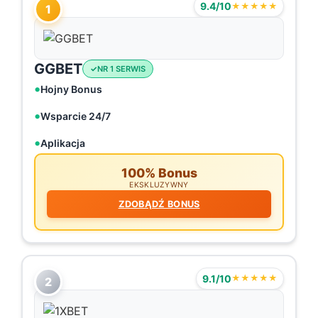
9.4/10
★★★★★
1
GGBET
NR 1 SERWIS
Hojny Bonus
Wsparcie 24/7
Aplikacja
100% Bonus
EKSKLUZYWNY
ZDOBĄDŹ BONUS
9.1/10
★★★★★
2