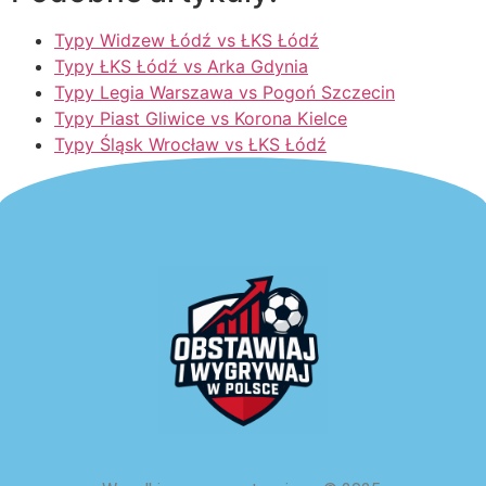
Typy Widzew Łódź vs ŁKS Łódź
Typy ŁKS Łódź vs Arka Gdynia
Typy Legia Warszawa vs Pogoń Szczecin
Typy Piast Gliwice vs Korona Kielce
Typy Śląsk Wrocław vs ŁKS Łódź