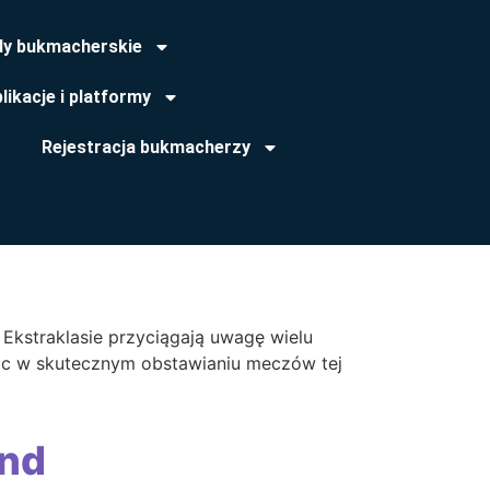
dy bukmacherskie
likacje i platformy
Rejestracja bukmacherzy
 Ekstraklasie przyciągają uwagę wielu
c w skutecznym obstawianiu meczów tej
and