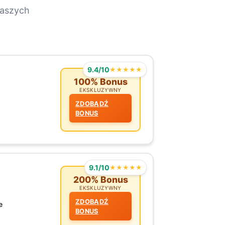
naszych
9.4/10
★★★★★
100% Bonus
EKSKLUZYWNY
ZDOBĄDŹ
BONUS
9.1/10
★★★★★
200% Bonus
EKSKLUZYWNY
ZDOBĄDŹ
e
BONUS