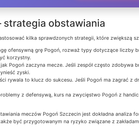
 strategia obstawiania
tosować kilka sprawdzonych strategii, które zwiększą szan
gę ofensywną grę Pogoń, rozważ typy dotyczące liczby b
ć korzystny.
jak Pogoń zaczyna mecze. Jeśli zespół często zdobywa br
ynieść zyski.
ci rywala to klucz do sukcesu. Jeśli Pogoń ma zagrać z dru
roblemy z defensywą, kurs na zwycięstwo Pogoń z handic
wiania meczów Pogoń Szczecin jest dokładna analiza for
 także być przygotowanym na ryzyko związane z zakładam