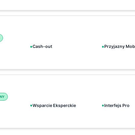
Cash-out
Przyjazny Mob
NY
Wsparcie Eksperckie
Interfejs Pro