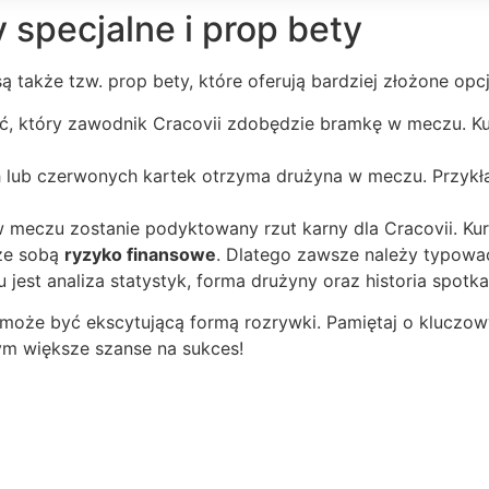
 specjalne i prop bety
także tzw. prop bety, które oferują bardziej złożone opcj
 który zawodnik Cracovii zdobędzie bramkę w meczu. Kurs 
h lub czerwonych kartek otrzyma drużyna w meczu. Przykła
 meczu zostanie podyktowany rzut karny dla Cracovii. Kur
 ze sobą
ryzyko finansowe
. Dlatego zawsze należy typować
jest analiza statystyk, forma drużyny oraz historia spotka
że być ekscytującą formą rozrywki. Pamiętaj o kluczowy
ym większe szanse na sukces!