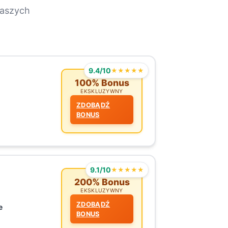
naszych
9.4/10
★★★★★
100% Bonus
EKSKLUZYWNY
ZDOBĄDŹ
BONUS
9.1/10
★★★★★
200% Bonus
EKSKLUZYWNY
ZDOBĄDŹ
e
BONUS