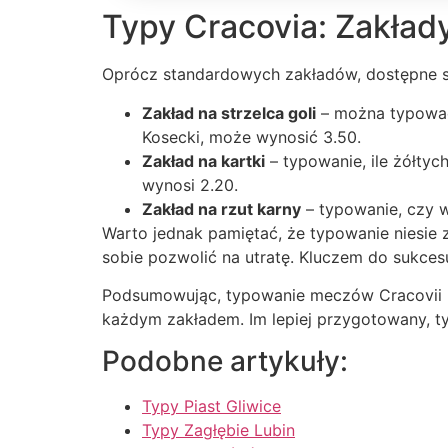
Typy Cracovia: Zakłady
Oprócz standardowych zakładów, dostępne są 
Zakład na strzelca goli
– można typować,
Kosecki, może wynosić 3.50.
Zakład na kartki
– typowanie, ile żółtyc
wynosi 2.20.
Zakład na rzut karny
– typowanie, czy w
Warto jednak pamiętać, że typowanie niesie
sobie pozwolić na utratę. Kluczem do sukcesu 
Podsumowując, typowanie meczów Cracovii mo
każdym zakładem. Im lepiej przygotowany, t
Podobne artykuły:
Typy Piast Gliwice
Typy Zagłębie Lubin