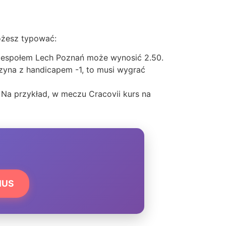
ożesz typować:
z zespołem Lech Poznań może wynosić 2.50.
czyna z handicapem -1, to musi wygrać
. Na przykład, w meczu Cracovii kurs na
NUS