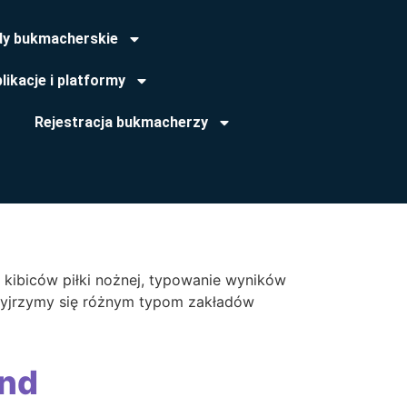
dy bukmacherskie
likacje i platformy
Rejestracja bukmacherzy
a kibiców piłki nożnej, typowanie wyników
rzyjrzymy się różnym typom zakładów
and