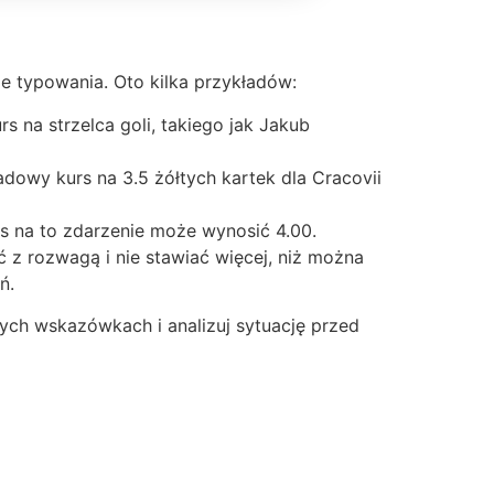
e typowania. Oto kilka przykładów:
na strzelca goli, takiego jak Jakub
dowy kurs na 3.5 żółtych kartek dla Cracovii
s na to zdarzenie może wynosić 4.00.
 z rozwagą i nie stawiać więcej, niż można
ń.
ch wskazówkach i analizuj sytuację przed