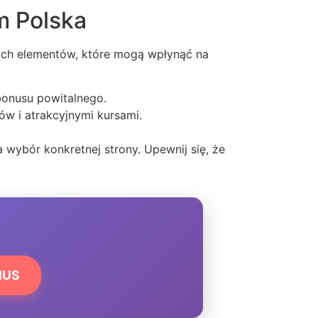
m Polska
ych elementów, które mogą wpłynąć na
bonusu powitalnego.
ów i atrakcyjnymi kursami.
wybór konkretnej strony. Upewnij się, że
NUS