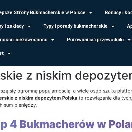
lepsze Strony Bukmacherskie w Polsce
Bonusy i ko
y i zaklady
Typy i porady bukmacherskie
Ap
tnosci i niezawodnosc
Porownania i przewodniki
rt
skie z niskim depozyte
szą się ogromną popularnością, a wiele osób szuka platfor
rskie z niskim depozytem Polska
to rozwiązanie dla tych
h sum pieniędzy.
p 4 Bukmacherów w Pol