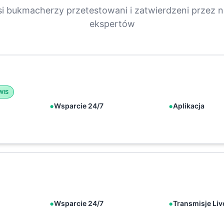
si bukmacherzy przetestowani i zatwierdzeni przez 
ekspertów
WIS
Wsparcie 24/7
Aplikacja
Wsparcie 24/7
Transmisje Liv