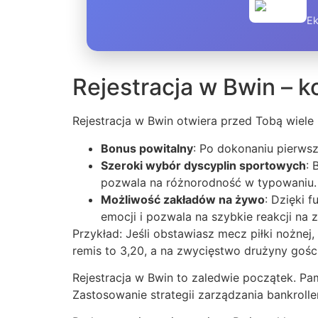
Ek
Rejestracja w Bwin – k
Rejestracja w Bwin otwiera przed Tobą wiele
Bonus powitalny
: Po dokonaniu pierws
Szeroki wybór dyscyplin sportowych
: 
pozwala na różnorodność w typowaniu.
Możliwość zakładów na żywo
: Dzięki 
emocji i pozwala na szybkie reakcji na z
Przykład: Jeśli obstawiasz mecz piłki nożne
remis to 3,20, a na zwycięstwo drużyny gośc
Rejestracja w Bwin to zaledwie początek. Pa
Zastosowanie strategii zarządzania bankroll