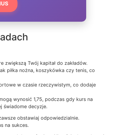
NUS
kładach
re zwiększą Twój kapitał do zakładów.
jak piłka nożna, koszykówka czy tenis, co
ortowe w czasie rzeczywistym, co dodaje
 mogą wynosić 1,75, podczas gdy kurs na
ej świadome decyzje.
 zawsze obstawiaj odpowiedzialnie.
s na sukces.