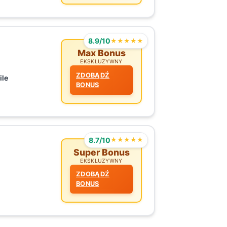
8.9/10
★★★★★
Max Bonus
EKSKLUZYWNY
ZDOBĄDŹ
ile
BONUS
8.7/10
★★★★★
Super Bonus
EKSKLUZYWNY
ZDOBĄDŹ
BONUS