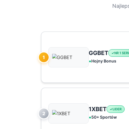
Najlep
GGBET
NR 1 SER
1
Hojny Bonus
1XBET
LIDER
2
50+ Sportów