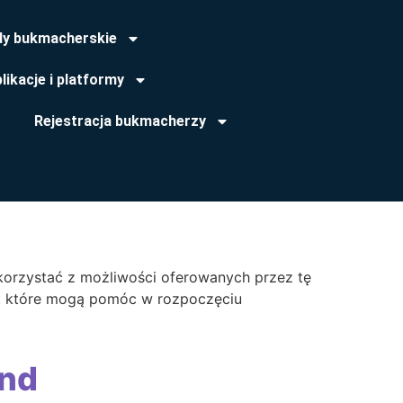
dy bukmacherskie
likacje i platformy
Rejestracja bukmacherzy
 korzystać z możliwości oferowanych przez tę
ii, które mogą pomóc w rozpoczęciu
and