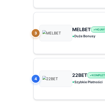
MELBET
HOJNY
3
Duże Bonusy
22BET
KOMPLET
4
Szybkie Płatności