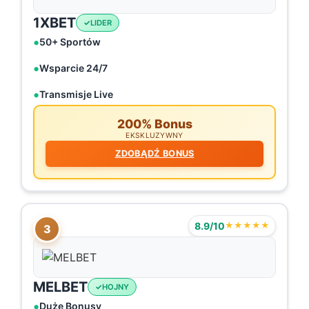
1XBET
LIDER
50+ Sportów
Wsparcie 24/7
Transmisje Live
200% Bonus
EKSKLUZYWNY
ZDOBĄDŹ BONUS
8.9/10
★★★★★
3
MELBET
HOJNY
Duże Bonusy