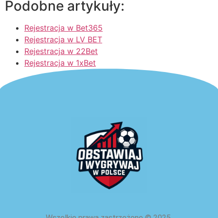
Podobne artykuły:
Rejestracja w Bet365
Rejestracja w LV BET
Rejestracja w 22Bet
Rejestracja w 1xBet
Wszelkie prawa zastrzeżone
©
2025.