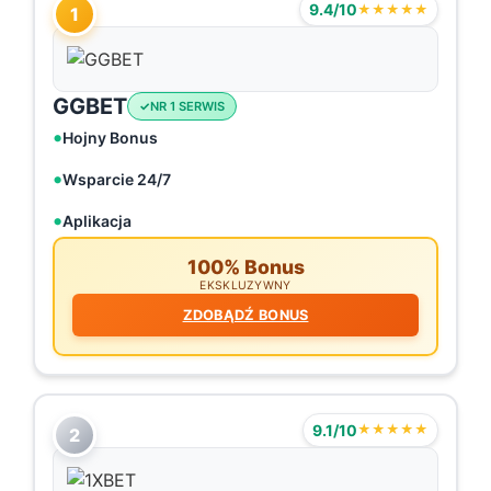
9.4/10
★★★★★
1
GGBET
NR 1 SERWIS
Hojny Bonus
Wsparcie 24/7
Aplikacja
100% Bonus
EKSKLUZYWNY
ZDOBĄDŹ BONUS
9.1/10
★★★★★
2