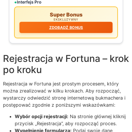
Interfejs Pro
Super Bonus
EKSKLUZYWNY
ZDOBĄDŹ BONUS
Rejestracja w Fortuna – krok
po kroku
Rejestracja w Fortuna jest prostym procesem, który
można zrealizować w kilku krokach. Aby rozpocząć,
wystarczy odwiedzić stronę internetową bukmachera i
postępować zgodnie z poniższymi wskazówkami:
Wybór opcji rejestracji:
Na stronie głównej kliknij
przycisk „Rejestracja”, aby rozpocząć proces.
Wypełnienie formularza:
Podaj swoje dane