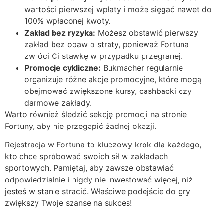
wartości pierwszej wpłaty i może sięgać nawet do
100% wpłaconej kwoty.
Zakład bez ryzyka:
Możesz obstawić pierwszy
zakład bez obaw o straty, ponieważ Fortuna
zwróci Ci stawkę w przypadku przegranej.
Promocje cykliczne:
Bukmacher regularnie
organizuje różne akcje promocyjne, które mogą
obejmować zwiększone kursy, cashbacki czy
darmowe zakłady.
Warto również śledzić sekcję promocji na stronie
Fortuny, aby nie przegapić żadnej okazji.
Rejestracja w Fortuna to kluczowy krok dla każdego,
kto chce spróbować swoich sił w zakładach
sportowych. Pamiętaj, aby zawsze obstawiać
odpowiedzialnie i nigdy nie inwestować więcej, niż
jesteś w stanie stracić. Właściwe podejście do gry
zwiększy Twoje szanse na sukces!