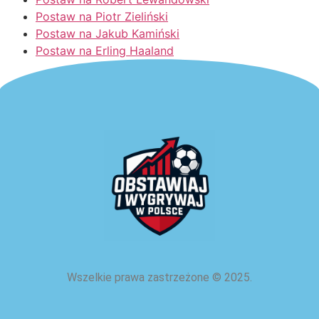
Postaw na Piotr Zieliński
Postaw na Jakub Kamiński
Postaw na Erling Haaland
Wszelkie prawa zastrzeżone
©
2025.