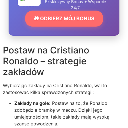
Ekskluzywny Bonus + Wsparcie
24/7
🎁 ODBIERZ MÓJ BONUS
Postaw na Cristiano
Ronaldo – strategie
zakładów
Wybierając zakłady na Cristiano Ronaldo, warto
zastosować kilka sprawdzonych strategii:
Zakłady na gole:
Postaw na to, że Ronaldo
zdobędzie bramkę w meczu. Dzięki jego
umiejętnościom, takie zakłady mają wysoką
szansę powodzenia.