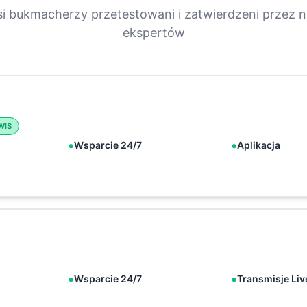
si bukmacherzy przetestowani i zatwierdzeni przez 
ekspertów
WIS
Wsparcie 24/7
Aplikacja
Wsparcie 24/7
Transmisje Liv