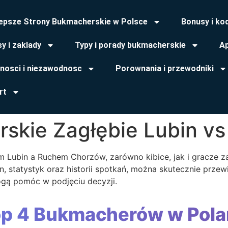
lepsze Strony Bukmacherskie w Polsce
Bonusy i ko
y i zaklady
Typy i porady bukmacherskie
Ap
tnosci i niezawodnosc
Porownania i przewodniki
rt
skie Zagłębie Lubin v
ubin a Ruchem Chorzów, zarówno kibice, jak i gracze z
żyn, statystyk oraz historii spotkań, można skutecznie prz
ogą pomóc w podjęciu decyzji.
p 4 Bukmacherów w Pol