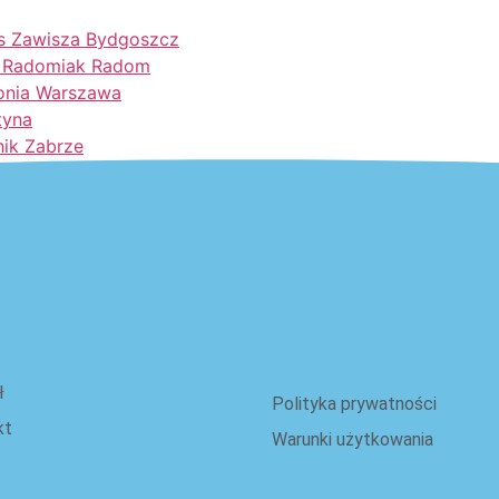
vs Zawisza Bydgoszcz
s Radomiak Radom
onia Warszawa
tyna
nik Zabrze
nas
Prawne
ł
Polityka prywatności
kt
Warunki użytkowania