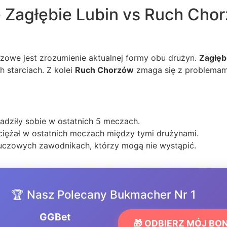
Zagłębie Lubin vs Ruch Chor
zowe jest zrozumienie aktualnej formy obu drużyn.
Zagłęb
 starciach. Z kolei
Ruch Chorzów
zmaga się z problemami
adziły sobie w ostatnich 5 meczach.
ciężał w ostatnich meczach między tymi drużynami.
luczowych zawodnikach, którzy mogą nie wystąpić.
🏆 Nasz Polecany Bukmacher Nr 1
GGBet
🎁 ODBIERZ MÓJ BO