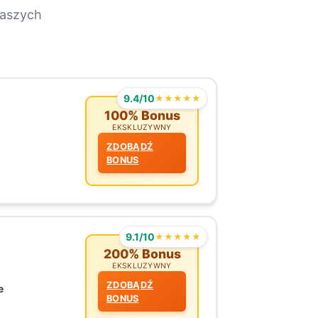
naszych
9.4/10
★★★★★
100% Bonus
EKSKLUZYWNY
ZDOBĄDŹ
BONUS
9.1/10
★★★★★
200% Bonus
EKSKLUZYWNY
ZDOBĄDŹ
e
BONUS