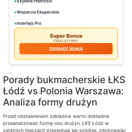
Szybkie Płatności
Wsparcie Eksperckie
Interfejs Pro
Super Bonus
EKSKLUZYWNY
ZDOBĄDŹ BONUS
Porady bukmacherskie ŁKS
Łódź vs Polonia Warszawa:
Analiza formy drużyn
Przed obstawieniem zakładów warto dokładnie
przeanalizować formę obu drużyn. ŁKS Łódź w
ostatnich meczach prezentuje się solidnie, zdobywając