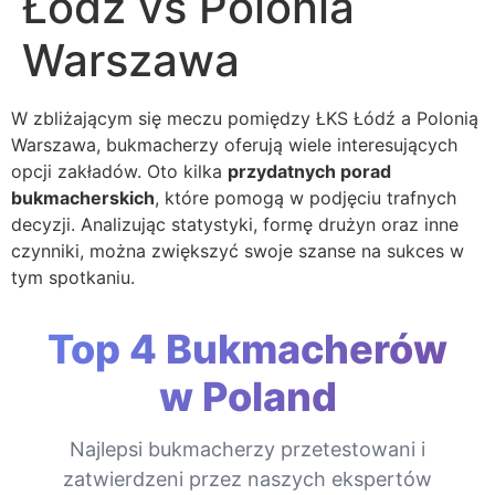
Łódź vs Polonia
Warszawa
W zbliżającym się meczu pomiędzy ŁKS Łódź a Polonią
Warszawa, bukmacherzy oferują wiele interesujących
opcji zakładów. Oto kilka
przydatnych porad
bukmacherskich
, które pomogą w podjęciu trafnych
decyzji. Analizując statystyki, formę drużyn oraz inne
czynniki, można zwiększyć swoje szanse na sukces w
tym spotkaniu.
Top 4 Bukmacherów
w Poland
Najlepsi bukmacherzy przetestowani i
zatwierdzeni przez naszych ekspertów