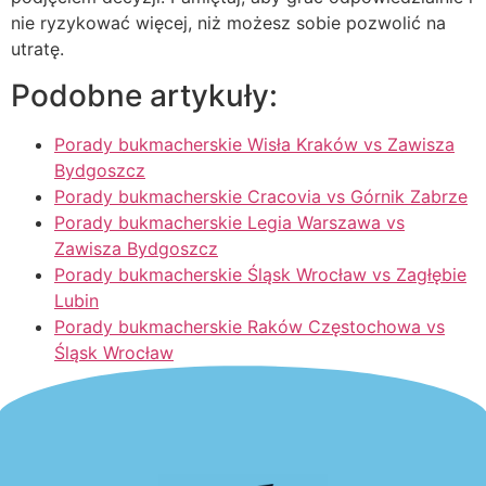
nie ryzykować więcej, niż możesz sobie pozwolić na
utratę.
Podobne artykuły:
Porady bukmacherskie Wisła Kraków vs Zawisza
Bydgoszcz
Porady bukmacherskie Cracovia vs Górnik Zabrze
Porady bukmacherskie Legia Warszawa vs
Zawisza Bydgoszcz
Porady bukmacherskie Śląsk Wrocław vs Zagłębie
Lubin
Porady bukmacherskie Raków Częstochowa vs
Śląsk Wrocław