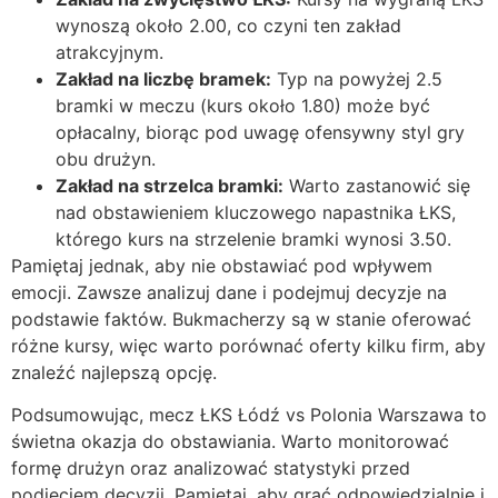
wynoszą około 2.00, co czyni ten zakład
atrakcyjnym.
Zakład na liczbę bramek:
Typ na powyżej 2.5
bramki w meczu (kurs około 1.80) może być
opłacalny, biorąc pod uwagę ofensywny styl gry
obu drużyn.
Zakład na strzelca bramki:
Warto zastanowić się
nad obstawieniem kluczowego napastnika ŁKS,
którego kurs na strzelenie bramki wynosi 3.50.
Pamiętaj jednak, aby nie obstawiać pod wpływem
emocji. Zawsze analizuj dane i podejmuj decyzje na
podstawie faktów. Bukmacherzy są w stanie oferować
różne kursy, więc warto porównać oferty kilku firm, aby
znaleźć najlepszą opcję.
Podsumowując, mecz ŁKS Łódź vs Polonia Warszawa to
świetna okazja do obstawiania. Warto monitorować
formę drużyn oraz analizować statystyki przed
podjęciem decyzji. Pamiętaj, aby grać odpowiedzialnie i