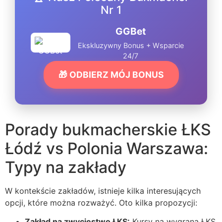
Nr 1
GGBet
Ekskluzywny Bonus + Wsparcie
24/7
🎁 ODBIERZ MÓJ BONUS
Porady bukmacherskie ŁKS
Łódź vs Polonia Warszawa:
Typy na zakłady
W kontekście zakładów, istnieje kilka interesujących
opcji, które można rozważyć. Oto kilka propozycji:
Zakład na zwycięstwo ŁKS:
Kursy na wygraną ŁKS