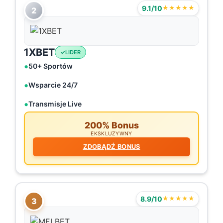
9.1/10
★★★★★
2
1XBET
LIDER
50+ Sportów
Wsparcie 24/7
Transmisje Live
200% Bonus
EKSKLUZYWNY
ZDOBĄDŹ BONUS
8.9/10
★★★★★
3