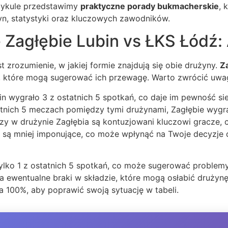
tykule przedstawimy
praktyczne porady bukmacherskie
, 
yn, statystyki oraz kluczowych zawodników.
Zagłębie Lubin vs ŁKS Łódź: 
 zrozumienie, w jakiej formie znajdują się obie drużyny.
Z
ami, które mogą sugerować ich przewagę. Warto zwrócić uwa
n wygrało 3 z ostatnich 5 spotkań, co daje im pewność sie
nich 5 meczach pomiędzy tymi drużynami, Zagłębie wygrało
y w drużynie Zagłębia są kontuzjowani kluczowi gracze, 
iki są mniej imponujące, co może wpłynąć na Twoje decyzje
ylko 1 z ostatnich 5 spotkań, co może sugerować problemy
ewentualne braki w składzie, które mogą osłabić drużynę
 100%, aby poprawić swoją sytuację w tabeli.