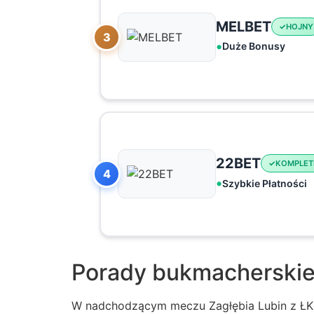
MELBET
HOJNY
3
Duże Bonusy
22BET
KOMPLET
4
Szybkie Płatności
Porady bukmacherskie 
W nadchodzącym meczu Zagłębia Lubin z ŁKS-