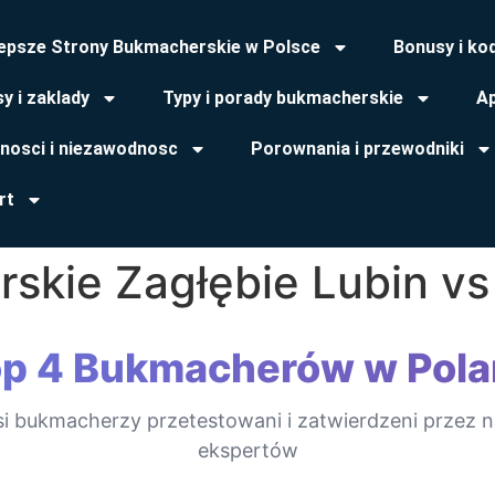
lepsze Strony Bukmacherskie w Polsce
Bonusy i ko
y i zaklady
Typy i porady bukmacherskie
Ap
tnosci i niezawodnosc
Porownania i przewodniki
rt
skie Zagłębie Lubin vs
p 4 Bukmacherów w Pol
si bukmacherzy przetestowani i zatwierdzeni przez 
ekspertów