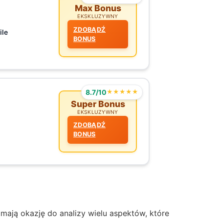
Max Bonus
EKSKLUZYWNY
ZDOBĄDŹ
ile
BONUS
8.7/10
★★★★★
Super Bonus
EKSKLUZYWNY
ZDOBĄDŹ
BONUS
ają okazję do analizy wielu aspektów, które