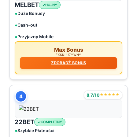
MELBET
HOJNY
Duże Bonusy
Cash-out
Przyjazny Mobile
Max Bonus
EKSKLUZYWNY
ZDOBĄDŹ BONUS
8.7/10
★★★★★
4
22BET
KOMPLETNY
Szybkie Płatności