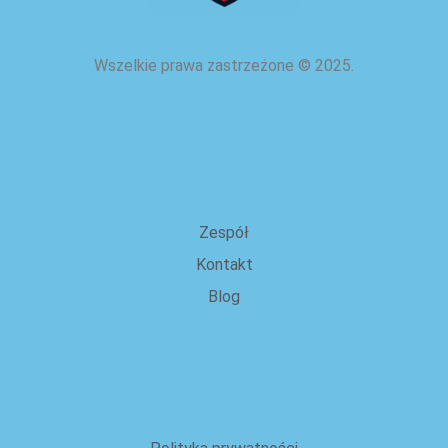
Wszelkie prawa zastrzeżone
©
2025.
o nas
Zespół
Kontakt
Blog
Prawne