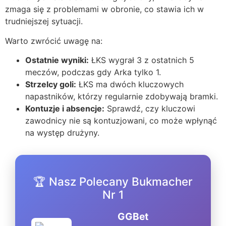
zmaga się z problemami w obronie, co stawia ich w
trudniejszej sytuacji.
Warto zwrócić uwagę na:
Ostatnie wyniki:
ŁKS wygrał 3 z ostatnich 5
meczów, podczas gdy Arka tylko 1.
Strzelcy goli:
ŁKS ma dwóch kluczowych
napastników, którzy regularnie zdobywają bramki.
Kontuzje i absencje:
Sprawdź, czy kluczowi
zawodnicy nie są kontuzjowani, co może wpłynąć
na występ drużyny.
🏆 Nasz Polecany Bukmacher
Nr 1
GGBet