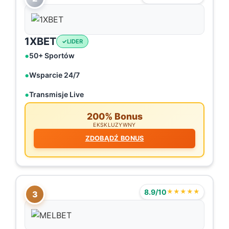
1XBET
LIDER
50+ Sportów
Wsparcie 24/7
Transmisje Live
200% Bonus
EKSKLUZYWNY
ZDOBĄDŹ BONUS
8.9/10
★★★★★
3