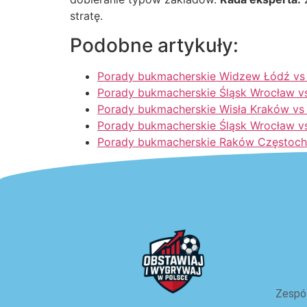
stratę.
Podobne artykuły:
Porady bukmacherskie Widzew Łódź v
Porady bukmacherskie Śląsk Wrocław vs
Porady bukmacherskie Wisła Kraków vs
Porady bukmacherskie Śląsk Wrocław v
Porady bukmacherskie Raków Częstochow
o 
Zespó