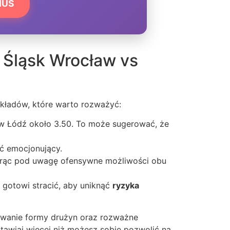
NUS
 Śląsk Wrocław vs
kładów, które warto rozważyć:
w Łódź około 3.50. To może sugerować, że
ć emocjonujący.
iorąc pod uwagę ofensywne możliwości obu
 gotowi stracić, aby uniknąć
ryzyka
owanie formy drużyn oraz rozważne
tawiaj więcej niż możesz sobie pozwolić na