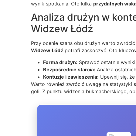
wynik spotkania. Oto kilka
przydatnych wsk
Analiza drużyn w kont
Widzew Łódź
Przy ocenie szans obu drużyn warto zwrócić 
Widzew Łódź
potrafi zaskoczyć. Oto kluczow
Forma drużyn:
Sprawdź ostatnie wyniki 
Bezpośrednie starcia:
Analiza ostatnic
Kontuzje i zawieszenia:
Upewnij się, że
Warto również zwrócić uwagę na statystyki 
goli. Z punktu widzenia bukmacherskiego, o