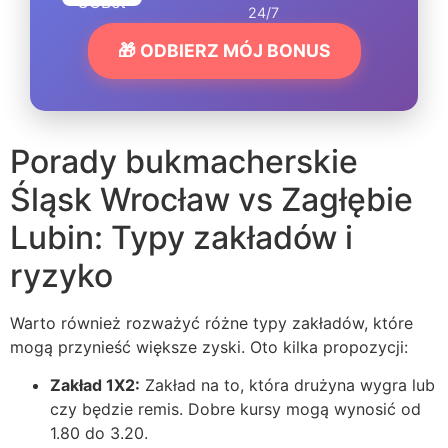
24/7
🎁 ODBIERZ MÓJ BONUS
Porady bukmacherskie
Śląsk Wrocław vs Zagłębie
Lubin: Typy zakładów i
ryzyko
Warto również rozważyć różne typy zakładów, które
mogą przynieść większe zyski. Oto kilka propozycji:
Zakład 1X2:
Zakład na to, która drużyna wygra lub
czy będzie remis. Dobre kursy mogą wynosić od
1.80 do 3.20.