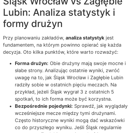
Śląsk Wrocław vs Zagłębie
Lubin: Analiza statystyk i
formy drużyn
Przy planowaniu zakładów,
analiza statystyk
jest
fundamentem, na którym powinno opierać się każda
decyzja. Oto kilka punktów, które warto rozważyć:
Forma drużyn:
Obie drużyny mają swoje mocne i
słabe strony. Analizując ostatnie wyniki, zwróć
uwagę na to, jak Śląsk Wrocław i Zagłębie Lubin
radziły sobie w ostatnich pięciu meczach. Na
przykład, jeżeli Śląsk wygrał 3 z ostatnich 5
spotkań, to ich forma może być korzystna.
Bezpośrednie pojedynki:
Sprawdź, jak wyglądały
wcześniejsze mecze między tymi drużynami.
Często historyczne wyniki mogą dać wskazówki
co do przyszłego wyniku. Jeśli Śląsk regularnie