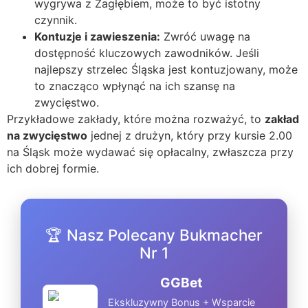
wygrywa z Zagłębiem, może to być istotny
czynnik.
Kontuzje i zawieszenia:
Zwróć uwagę na
dostępność kluczowych zawodników. Jeśli
najlepszy strzelec Śląska jest kontuzjowany, może
to znacząco wpłynąć na ich szansę na
zwycięstwo.
Przykładowe zakłady, które można rozważyć, to
zakład
na zwycięstwo
jednej z drużyn, który przy kursie 2.00
na Śląsk może wydawać się opłacalny, zwłaszcza przy
ich dobrej formie.
🏆 Nasz Polecany Bukmacher
Nr 1
GGBet
Ekskluzywny Bonus + Wsparcie