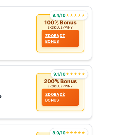
9.4/10
★★★★★
100% Bonus
EKSKLUZYWNY
ZDOBĄDŹ
BONUS
9.1/10
★★★★★
200% Bonus
EKSKLUZYWNY
ZDOBĄDŹ
e
BONUS
8.9/10
★★★★★