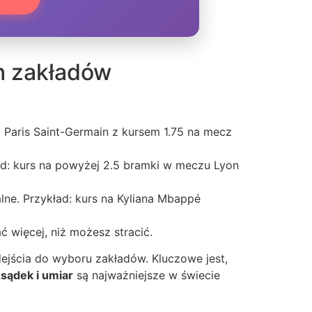
h zakładów
na Paris Saint-Germain z kursem 1.75 na mecz
ad: kurs na powyżej 2.5 bramki w meczu Lyon
lne. Przykład: kurs na Kyliana Mbappé
więcej, niż możesz stracić.
jścia do wyboru zakładów. Kluczowe jest,
sądek i umiar
są najważniejsze w świecie