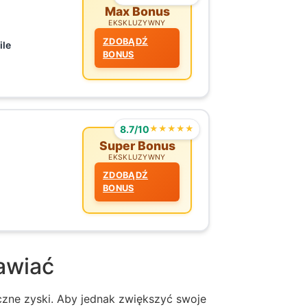
Max Bonus
EKSKLUZYWNY
ZDOBĄDŹ
ile
BONUS
8.7/10
★★★★★
Super Bonus
EKSKLUZYWNY
ZDOBĄDŹ
BONUS
awiać
aczne zyski. Aby jednak zwiększyć swoje