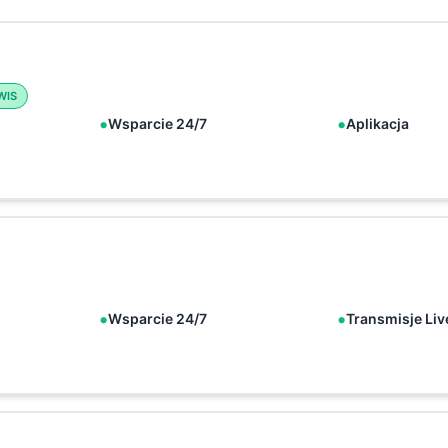
WIS
Wsparcie 24/7
Aplikacja
Wsparcie 24/7
Transmisje Liv