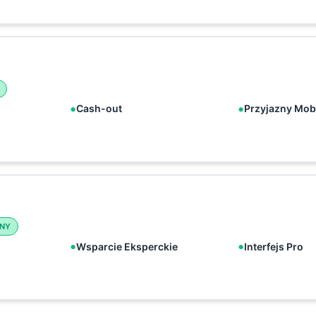
Cash-out
Przyjazny Mob
NY
Wsparcie Eksperckie
Interfejs Pro