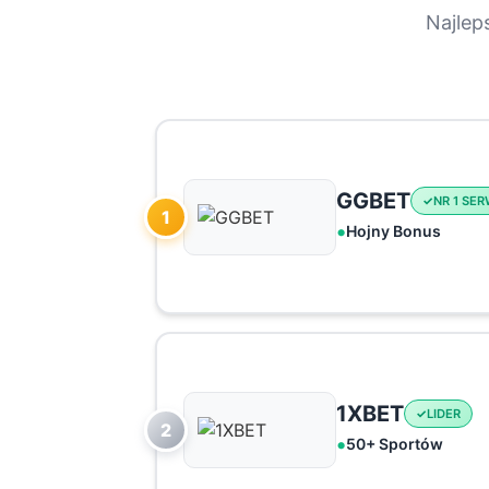
Najlep
GGBET
NR 1 SER
1
Hojny Bonus
1XBET
LIDER
2
50+ Sportów