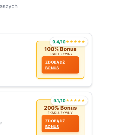
naszych
9.4/10
★★★★★
100% Bonus
EKSKLUZYWNY
ZDOBĄDŹ
BONUS
9.1/10
★★★★★
200% Bonus
EKSKLUZYWNY
ZDOBĄDŹ
e
BONUS