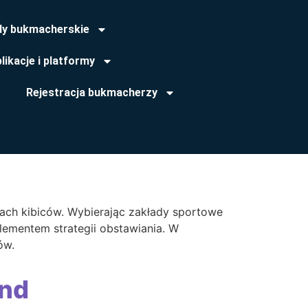
dy bukmacherskie
likacje i platformy
Rejestracja bukmacherzy
cach kibiców. Wybierając zakłady sportowe
ementem strategii obstawiania. W
ów.
and