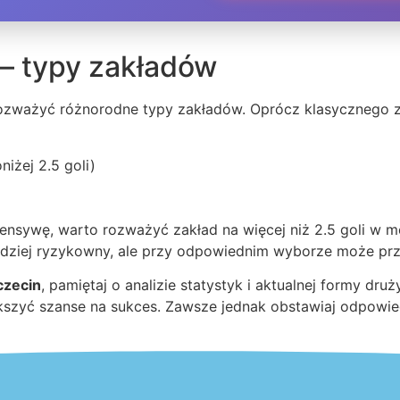
– typy zakładów
ozważyć różnorodne typy zakładów. Oprócz klasycznego 
iżej 2.5 goli)
ofensywę, warto rozważyć zakład na więcej niż 2.5 goli w 
ardziej ryzykowny, ale przy odpowiednim wyborze może prz
czecin
, pamiętaj o analizie statystyk i aktualnej formy d
szyć szanse na sukces. Zawsze jednak obstawiaj odpowied