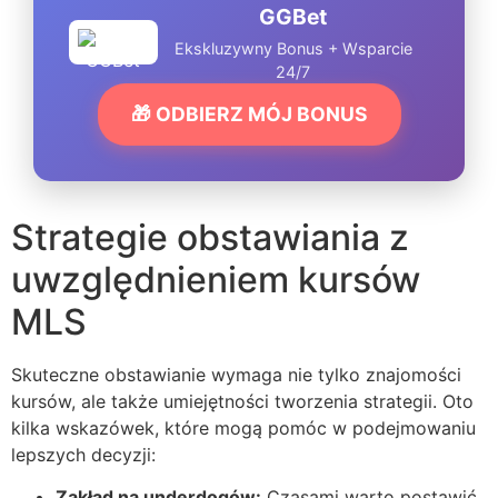
GGBet
Ekskluzywny Bonus + Wsparcie
24/7
🎁 ODBIERZ MÓJ BONUS
Strategie obstawiania z
uwzględnieniem kursów
MLS
Skuteczne obstawianie wymaga nie tylko znajomości
kursów, ale także umiejętności tworzenia strategii. Oto
kilka wskazówek, które mogą pomóc w podejmowaniu
lepszych decyzji:
Zakład na underdogów:
Czasami warto postawić