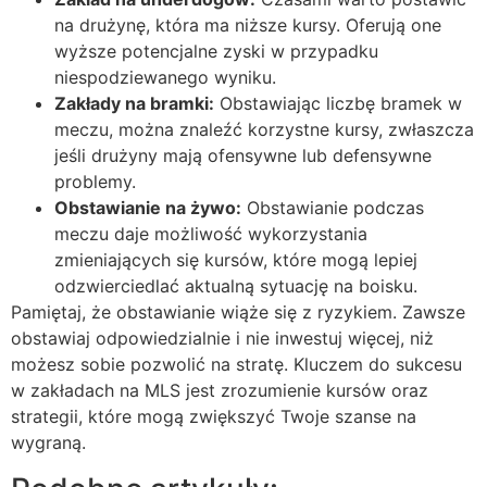
na drużynę, która ma niższe kursy. Oferują one
wyższe potencjalne zyski w przypadku
niespodziewanego wyniku.
Zakłady na bramki:
Obstawiając liczbę bramek w
meczu, można znaleźć korzystne kursy, zwłaszcza
jeśli drużyny mają ofensywne lub defensywne
problemy.
Obstawianie na żywo:
Obstawianie podczas
meczu daje możliwość wykorzystania
zmieniających się kursów, które mogą lepiej
odzwierciedlać aktualną sytuację na boisku.
Pamiętaj, że obstawianie wiąże się z ryzykiem. Zawsze
obstawiaj odpowiedzialnie i nie inwestuj więcej, niż
możesz sobie pozwolić na stratę. Kluczem do sukcesu
w zakładach na MLS jest zrozumienie kursów oraz
strategii, które mogą zwiększyć Twoje szanse na
wygraną.