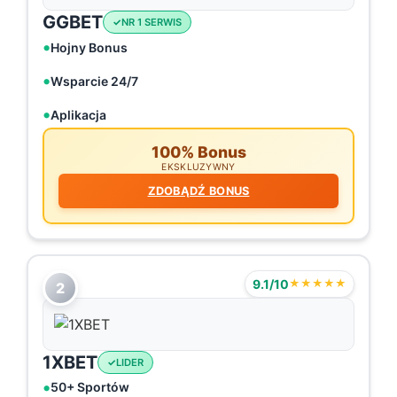
GGBET
NR 1 SERWIS
Hojny Bonus
Wsparcie 24/7
Aplikacja
100% Bonus
EKSKLUZYWNY
ZDOBĄDŹ BONUS
9.1/10
★★★★★
2
1XBET
LIDER
50+ Sportów