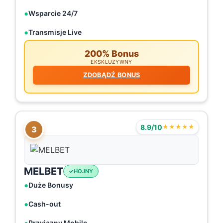
Wsparcie 24/7
Transmisje Live
200% Bonus
EKSKLUZYWNY
ZDOBĄDŹ BONUS
8.9/10
★★★★★
3
MELBET
HOJNY
Duże Bonusy
Cash-out
Przyjazny Mobile